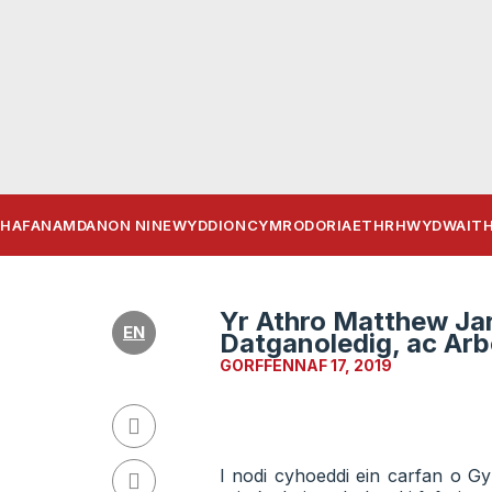
HAFAN
AMDANON NI
NEWYDDION
CYMRODORIAETH
RHWYDWAITH
Yr Athro Matthew Jar
EN
Datganoledig, ac Ar
GORFFENNAF 17, 2019
I nodi cyhoeddi ein carfan o 