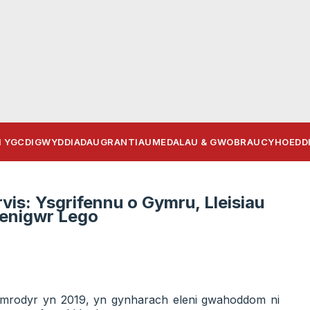
 YGC
DIGWYDDIADAU
GRANTIAU
MEDALAU & GWOBRAU
CYHOEDD
vis: Ysgrifennu o Gymru, Lleisiau
benigwr Lego
Gymrodyr yn 2019, yn gynharach eleni gwahoddom ni