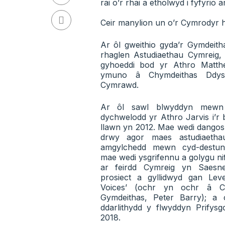
rai o’r rhai a etholwyd i fyfyrio
Ceir manylion un o’r Cymrodyr h
Ar ôl gweithio gyda’r Gymdeith
rhaglen Astudiaethau Cymreig, 
gyhoeddi bod yr Athro Matth
ymuno â Chymdeithas Ddys
Cymrawd.
Ar ôl sawl blwyddyn mewn 
dychwelodd yr Athro Jarvis i’r
llawn yn 2012. Mae wedi dangos
drwy agor maes astudiaethau
amgylchedd mewn cyd-destun
mae wedi ysgrifennu a golygu ni
ar feirdd Cymreig yn Saesn
prosiect a gyllidwyd gan Lev
Voices’ (ochr yn ochr â C
Gymdeithas, Peter Barry); a 
ddarlithydd y flwyddyn Prifys
2018.