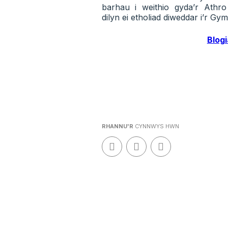
barhau i weithio gyda’r Athro
dilyn ei etholiad diweddar i’r Gy
Blogi
RHANNU'R
CYNNWYS HWN