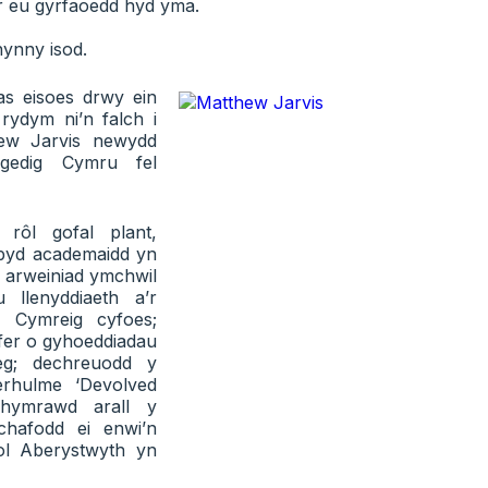
 ar eu gyrfaoedd hyd yma.
ynny isod.
as eisoes drwy ein
rydym ni’n falch i
ew Jarvis newydd
gedig Cymru fel
rôl gofal plant,
 byd academaidd yn
 arweiniad ymchwil
 llenyddiaeth a’r
 Cymreig cyfoes;
fer o gyhoeddiadau
eg; dechreuodd y
erhulme ‘Devolved
hymrawd arall y
chafodd ei enwi’n
gol Aberystwyth yn