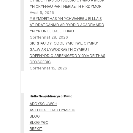
CYMDEITHAS DDYSGEDIG CYMRU A MEDR
YN CRYFHAU PARTNERIAETH HIRDYMOR
Awst 5, 2026
Y GYMDEITHAS YN YCHWANEGU EI LLAIS
AT DDATGANIAD AR RYDDID ACADEMAIDD
YN YR UNOL DALEITHIAU
Gorffennaf 28, 2026
SICRHAU DYFODOL YMCHWIL CYMRU:
GALW AR LYWODRAETH CYMRU I
DDEFNYDDIO ARBENIGEDD Y GYMDEITHAS
DDYSGEDIG
Gorffennaf 15, 2026
Hidlo Newyddion yn ôl Pwnc
ADDYSG UWCH
ASTUDIAETHAU CYMREIG
BLOG
BLOG YGC
BREXIT