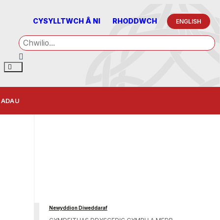
CYSYLLTWCH Â NI
RHODDWCH
ENGLISH
IADAU
Newyddion Diweddaraf