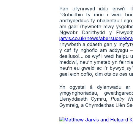
Pan ofynnwyd iddo enwi’r l
“Gobeithio fy mod i wedi bo
anrhydeddus fy nhalentau Lego
am gael rhywbeth mwy ysgolhei
Ngwobr Darlithydd y Flwydd
jarvis.co.uk/news/abersucelebra
rhywbeth a ddaeth gan y myfyrw
y caf fy nghofio am addysgu –
deallusol… os wyf i wedi helpu 
meddwl, neu’n ymateb yn feirnia
neu’n eu gweld ac i’r bywyd sy
gael eich cofio, dim ots os oes 
Yn ogystal â dylanwadu ar 
ymgynghoriadau, gweithgar
Llenyddiaeth Cymru,
Poetry W
Gymreig, a Chymdeithas Llên Sa