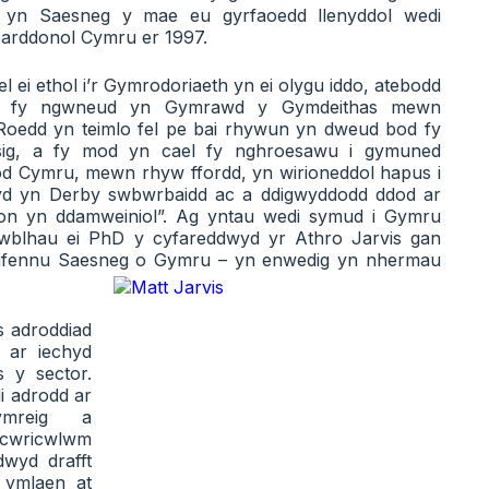
nu yn Saesneg y mae eu gyrfaoedd llenyddol wedi
barddonol Cymru er 1997.
 ei ethol i’r Gymrodoriaeth yn ei olygu iddo, atebodd
ael fy ngwneud yn Gymrawd y Gymdeithas mewn
Roedd yn teimlo fel pe bai rhywun yn dweud bod fy
ysig, a fy mod yn cael fy nghroesawu i gymuned
d Cymru, mewn rhyw ffordd, yn wirioneddol hapus i
wyd yn Derby swbwrbaidd ac a ddigwyddodd ddod ar
ron yn ddamweiniol”. Ag yntau wedi symud i Gymru
cwblhau ei PhD y cyfareddwyd yr Athro Jarvis gan
grifennu Saesneg o Gymru – yn enwedig yn nhermau
s adroddiad
 ar iechyd
 y sector.
i adrodd ar
Cymreig a
 cwricwlwm
wyd drafft
 ymlaen at