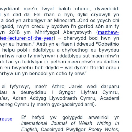
lwyddiant mae’n fwyaf balch ohono, dywedodd:
d yn dad da. Fel rhan o hyn, dylid crybwyll yn
 a dod yn arbenigwr ar Minecraft…Ond os ydych chi
gaidd, rwy’n credu y byddwn i’n gorfod sôn am fy
yn 2018 ym Mhrifysgol Aberystwyth (
matthew-
tes-lecturer-of-the-year
) – oherwydd bod hwn yn
yr eu hunain.” Aeth yn ei flaen i ddweud “Gobeithio
 helpu pobl i ddatblygu a chyfoethogi eu bywydau
unrhyw rai o fy myfyrwyr i ddatblygu sut maen nhw’n
dol ac yn feddylgar i’r pethau maen nhw’n eu darllen
’n eu hwynebu bob ddydd – wel dyna’r ffordd orau i
unrhyw un yn benodol yn cofio fy enw.”
ei fyfyrwyr, mae’r Athro Jarvis wedi darparu
eddau a deunyddiau i Gyngor Llyfrau Cymru,
, Adran Addysg Llywodraeth Cymru, Academi
ales
esneg Cymru (y mae’n gyd-gadeirydd arni).
Ef hefyd yw golygydd arweiniol yr
International Journal of Welsh Writing in
; Cadeirydd Pwyllgor
;
English
Poetry Wales