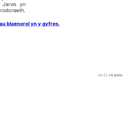
 Jarvis yn
mrodoriaeth.
au blaenorol yn y gyfres.
YN ÔL
I'R BRIG