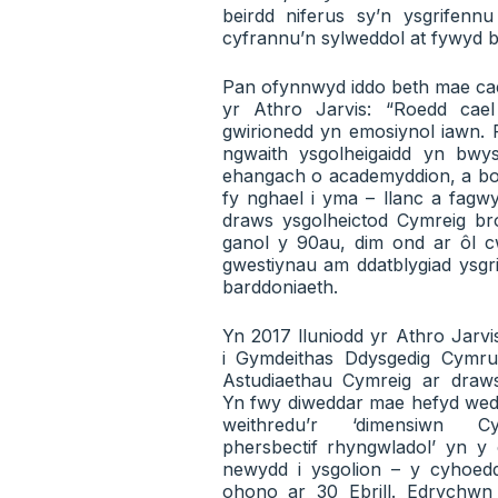
beirdd niferus sy’n ysgrifen
cyfrannu’n sylweddol at fywyd 
Pan ofynnwyd iddo beth mae cael
yr Athro Jarvis: “Roedd c
gwirionedd yn emosiynol iawn. 
ngwaith ysgolheigaidd yn bw
ehangach o academyddion, a bo
fy nghael i yma – llanc a fag
draws ysgolheictod Cymreig b
ganol y 90au, dim ond ar ôl 
gwestiynau am ddatblygiad ys
barddoniaeth.
Yn 2017 lluniodd yr Athro Jarvi
i Gymdeithas Ddysgedig Cymru
Astudiaethau Cymreig ar draws
Yn fwy diweddar mae hefyd wed
weithredu’r ‘dimensiwn 
phersbectif rhyngwladol’ yn y
newydd i ysgolion – y cyhoedd
ohono ar 30 Ebrill. Edrychwn