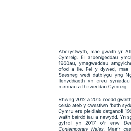
Aberystwyth, mae gwaith yr A
Cymreig. Ei arbenigeddau ym
1960au, ymagweddau amgylched
ofod a lle. Fel y dywed, mae
Saesneg wedi datblygu yng N
llenyddiaeth yn creu syniad
mannau a thirweddau Cymreig.
Rhwng 2012 a 2015 roedd gwaith 
ceisio ateb y cwestiwn ‘beth sy
Cymru ers pleidlais datganoli 19
waith beirdd iau a newydd. Yn sg
gyfrol yn 2017 o’r enw
De
. Mae’r cas
Contemporary Wales