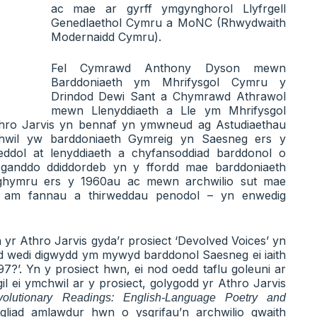
ac mae ar gyrff ymgynghorol Llyfrgell
Genedlaethol Cymru a MoNC (Rhwydwaith
Modernaidd Cymru).
Fel Cymrawd Anthony Dyson mewn
Barddoniaeth ym Mhrifysgol Cymru y
Drindod Dewi Sant a Chymrawd Athrawol
mewn Llenyddiaeth a Lle ym Mhrifysgol
thro Jarvis yn bennaf yn ymwneud ag Astudiaethau
chwil yw barddoniaeth Gymreig yn Saesneg ers y
dol at lenyddiaeth a chyfansoddiad barddonol o
 ganddo ddiddordeb yn y ffordd mae barddoniaeth
ghymru ers y 1960au ac mewn archwilio sut mae
au am fannau a thirweddau penodol – yn enwedig
yr Athro Jarvis gyda’r prosiect ‘Devolved Voices’ yn
dd wedi digwydd ym mywyd barddonol Saesneg ei iaith
97?’. Yn y prosiect hwn, ei nod oedd taflu goleuni ar
il ei ymchwil ar y prosiect, golygodd yr Athro Jarvis
volutionary Readings: English-Language Poetry and
gliad amlawdur hwn o ysgrifau’n archwilio gwaith