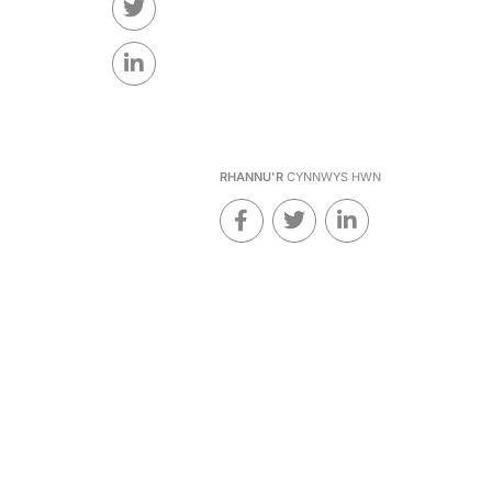
RHANNU'R
CYNNWYS HWN