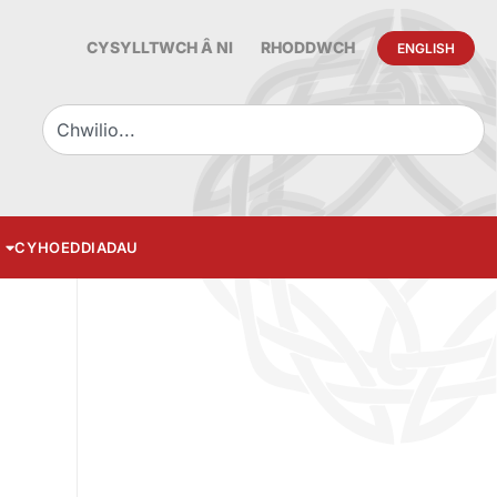
CYSYLLTWCH Â NI
RHODDWCH
ENGLISH
CYHOEDDIADAU