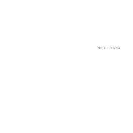
YN ÔL
I'R BRIG