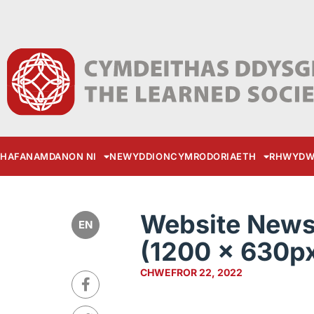
HAFAN
AMDANON NI
NEWYDDION
CYMRODORIAETH
RHWYDW
Website News 
EN
(1200 × 630px
CHWEFROR 22, 2022