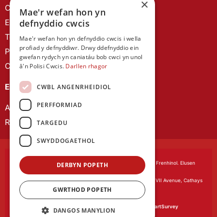
×
Canllawiau brandio
Mae'r wefan hon yn
Ein Hanes
defnyddio cwcis
Telerau ac Amodau
Mae'r wefan hon yn defnyddio cwcis i wella
profiad y defnyddiwr. Drwy ddefnyddio ein
Polisi Preifatrwydd
gwefan rydych yn caniatáu bob cwci yn unol
Cysylltu â ni
â'n Polisi Cwcis.
Darllen rhagor
EIN CYHOEDDIADAU
CWBL ANGENRHEIDIOL
PERFFORMIAD
Astudiaethau Cymreig
Rhwydwaith Ymchwil Gyrfa Cynnar
TARGEDU
SWYDDOGAETHOL
Cymdeithas Ddysgedig Cymru
, corfforedig drwy Siarter Frenhinol. Elusen
DERBYN POPETH
Cofrestredig Rhif 1168622.
Swyddfa gofrestredig:
The University Registry, King Edward VII Avenue, Cathays
GWRTHOD POPETH
Park, Cardiff CF10 3NS
Gwefan gan:
Waters Creative
Caiff ein meddalwedd arolygon ei phweru gan
SmartSurvey
DANGOS MANYLION