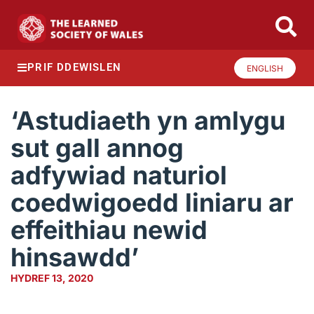
PRIF DDEWISLEN
ENGLISH
‘Astudiaeth yn amlygu
sut gall annog
adfywiad naturiol
coedwigoedd liniaru ar
effeithiau newid
hinsawdd’
HYDREF 13, 2020