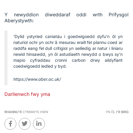
Y newyddion diweddaraf oddi wrth Prifysgol
Aberystywth:
‘Dylid ystyried caniatáu i goedwigoedd dyfu’n ôl yn
naturiol ochr yn ochr â mesurau eraill fel plannu coed ar
raddfa eang fel dull critigiol yn seiliedig ar natur i liniaru
newid hinsawdd, yn ôl astudiaeth newydd o bwys sy’n
mapio cyfraddau cronni carbon drwy aildyfiant
coedwigoedd ledled y byd.
https://www.aber.ac.uk/
Darllenwch fwy yma
RHANNU'R
CYNNWYS HWN
YN ÔL
I'R BRIG