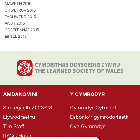
MAWRTH 2016
CHWEFROR 2016
TACHWEDD 2015
AWST 2015
GORFFENNAF 2015
EBRILL 2015
AMDANOM NI
Y CYMRODYR
Strategaeth 2023-28
Cymrodyr Cyfredol
Llywodraethu
Esbonio’r gymrodoriaeth
Tîm Staff
Cyn Gymrodyr
RYGC Hafan