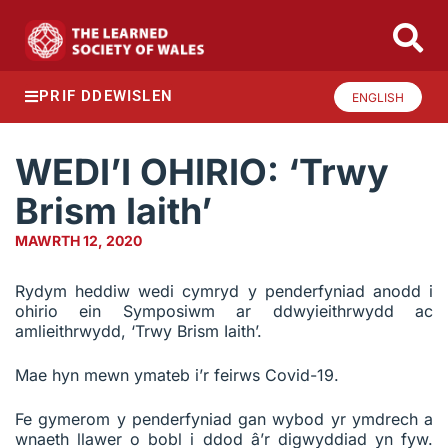
PRIF DDEWISLEN
ENGLISH
WEDI’I OHIRIO: ‘Trwy
Brism Iaith’
MAWRTH 12, 2020
Rydym heddiw wedi cymryd y penderfyniad anodd i
ohirio ein Symposiwm ar ddwyieithrwydd ac
amlieithrwydd, ‘Trwy Brism Iaith’.
Mae hyn mewn ymateb i’r feirws Covid-19.
Fe gymerom y penderfyniad gan wybod yr ymdrech a
wnaeth llawer o bobl i ddod â’r digwyddiad yn fyw.