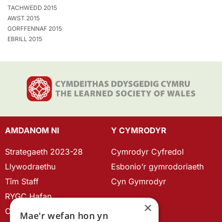
TACHWEDD 2015
AWST 2015
GORFFENNAF 2015
EBRILL 2015
AMDANOM NI
Y CYMRODYR
Strategaeth 2023-28
Cymrodyr Cyfredol
Llywodraethu
Esbonio’r gymrodoriaeth
Tîm Staff
Cyn Gymrodyr
RYGC Hafan
×
Canllawiau brandio
Mae'r wefan hon yn