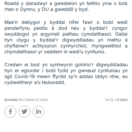
Roedd y siaradwyr a gwesteion yn teithio yma o bob
rhan o Gymru, y DU a gweddill y byd.
Mae’n debygol y byddai nifer fawr o bobl wedi
penderfynu peidio â dod neu y byddai’r cyngor
swyddogol yn argymell pellhau cymdeithasol. Gallai
hyn olygu y byddai’r digwyddiadau yn methu â
chyflenwi’r achlysuron cynhyrchiol, rhyngweithiol a
chymdeithasol yr oeddem ni wedi’u cynllunio.
Credwn ei bod yn synhwyrol gohirio’r digwyddiadau
hyn er eglurder i bobl fydd yn gwneud cynlluniau yn
sgil Covid-19 mewn ffyrdd sy’n addas iddyn nhw, eu
cydweithwyr a’u teuluoedd.
RHANNU'R
CYNNWYS HWN
YN ÔL
I'R BRIG