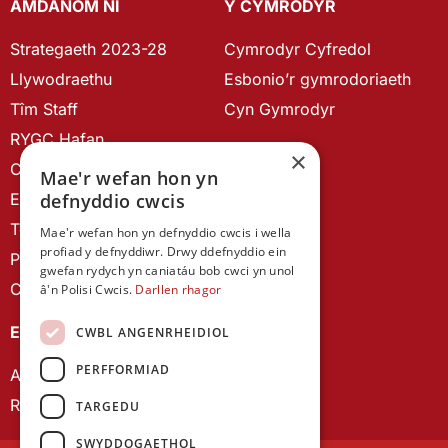
AMDANOM NI
Y CYMRODYR
Strategaeth 2023-28
Cymrodyr Cyfredol
Llywodraethu
Esbonio’r gymrodoriaeth
Tîm Staff
Cyn Gymrodyr
RYGC Hafan
×
Canllawiau brandio
Mae'r wefan hon yn
Ein Hanes
defnyddio cwcis
Telerau ac Amodau
Mae'r wefan hon yn defnyddio cwcis i wella
profiad y defnyddiwr. Drwy ddefnyddio ein
Polisi Preifatrwydd
gwefan rydych yn caniatáu bob cwci yn unol
Cysylltu â ni
â'n Polisi Cwcis.
Darllen rhagor
EIN CYHOEDDIADAU
CWBL ANGENRHEIDIOL
PERFFORMIAD
Astudiaethau Cymreig
Rhwydwaith Ymchwil Gyrfa Cynnar
TARGEDU
SWYDDOGAETHOL