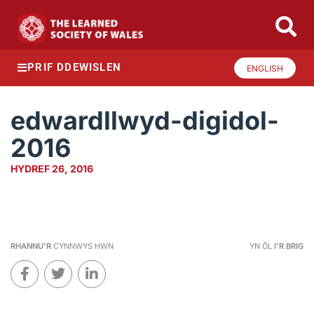
PRIF DDEWISLEN
ENGLISH
edwardllwyd-digidol-
2016
HYDREF 26, 2016
RHANNU'R
CYNNWYS HWN
YN ÔL
I'R BRIG