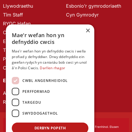
Llywodraethu
Esbonio’r gymrodoriaeth
Tîm Staff
Cyn Gymrodyr
RYGC Hafan
×
Canllawiau brandio
Mae'r wefan hon yn
Ein Hanes
defnyddio cwcis
Telerau ac Amodau
Mae'r wefan hon yn defnyddio cwcis i wella
profiad y defnyddiwr. Drwy ddefnyddio ein
Polisi Preifatrwydd
gwefan rydych yn caniatáu bob cwci yn unol
Cysylltu â ni
â'n Polisi Cwcis.
Darllen rhagor
EIN CYHOEDDIADAU
CWBL ANGENRHEIDIOL
PERFFORMIAD
Astudiaethau Cymreig
Rhwydwaith Ymchwil Gyrfa Cynnar
TARGEDU
SWYDDOGAETHOL
Cymdeithas Ddysgedig Cymru
, corfforedig drwy Siarter Frenhinol. Elusen
DERBYN POPETH
Cofrestredig Rhif 1168622.