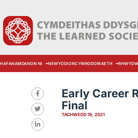
HAFAN
AMDANON NI
NEWYDDION
CYMRODORIAETH
RHWYDW
Early Career 
Final
TACHWEDD 19, 2021