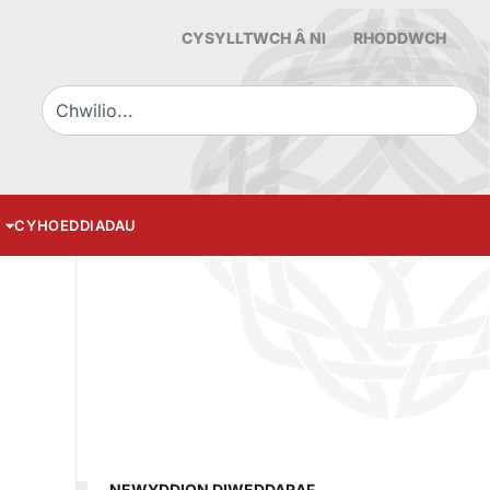
CYSYLLTWCH Â NI
RHODDWCH
CYHOEDDIADAU
NEWYDDION DIWEDDARAF