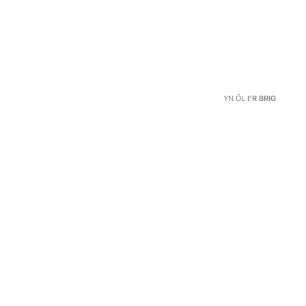
YN ÔL
I'R BRIG