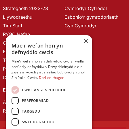
Strategaeth 2023-28
Cymrodyr Cyfredol
Llywodraethu
Esbonio’r gymrodoriaeth
Tîm Staff
Cyn Gymrodyr
RYGC Hafan
×
Canllawiau brandio
Mae'r wefan hon yn
Ein Hanes
defnyddio cwcis
Telerau ac Amodau
Mae'r wefan hon yn defnyddio cwcis i wella
profiad y defnyddiwr. Drwy ddefnyddio ein
Polisi Preifatrwydd
gwefan rydych yn caniatáu bob cwci yn unol
Cysylltu â ni
â'n Polisi Cwcis.
Darllen rhagor
EIN CYHOEDDIADAU
CWBL ANGENRHEIDIOL
PERFFORMIAD
Astudiaethau Cymreig
Rhwydwaith Ymchwil Gyrfa Cynnar
TARGEDU
SWYDDOGAETHOL