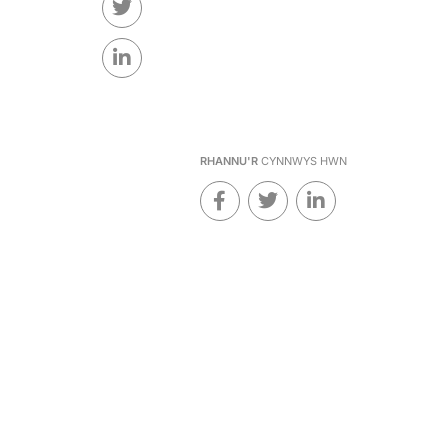
RHANNU'R
CYNNWYS HWN