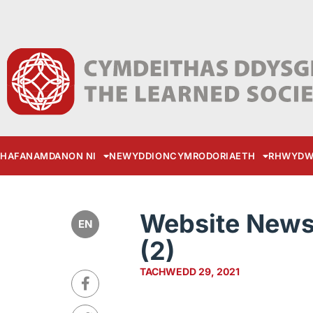
HAFAN
AMDANON NI
NEWYDDION
CYMRODORIAETH
RHWYDW
Website News 
EN
(2)
TACHWEDD 29, 2021