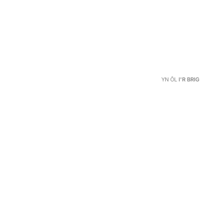
YN ÔL
I'R BRIG