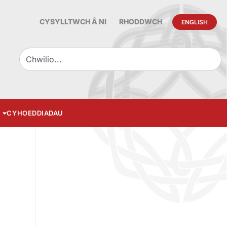
CYSYLLTWCH Â NI
RHODDWCH
ENGLISH
CYHOEDDIADAU