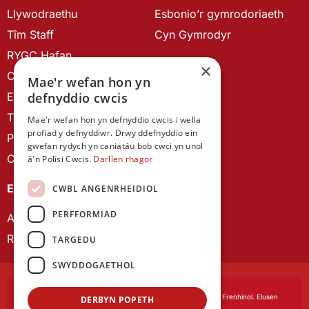
Llywodraethu
Esbonio’r gymrodoriaeth
Tîm Staff
Cyn Gymrodyr
RYGC Hafan
×
Canllawiau brandio
Mae'r wefan hon yn
Ein Hanes
defnyddio cwcis
Telerau ac Amodau
Mae'r wefan hon yn defnyddio cwcis i wella
profiad y defnyddiwr. Drwy ddefnyddio ein
Polisi Preifatrwydd
gwefan rydych yn caniatáu bob cwci yn unol
Cysylltu â ni
â'n Polisi Cwcis.
Darllen rhagor
EIN CYHOEDDIADAU
CWBL ANGENRHEIDIOL
PERFFORMIAD
Astudiaethau Cymreig
Rhwydwaith Ymchwil Gyrfa Cynnar
TARGEDU
SWYDDOGAETHOL
Cymdeithas Ddysgedig Cymru
, corfforedig drwy Siarter Frenhinol. Elusen
DERBYN POPETH
Cofrestredig Rhif 1168622.