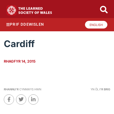
PRIF DDEWISLEN
ENGLISH
Cardiff
RHAGFYR 14, 2015
RHANNU'R
CYNNWYS HWN
YN ÔL
I'R BRIG