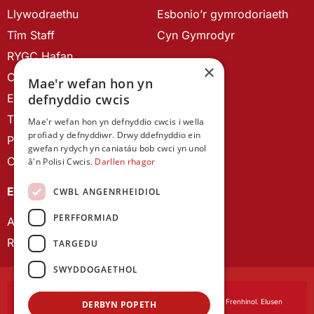
Llywodraethu
Esbonio’r gymrodoriaeth
Tîm Staff
Cyn Gymrodyr
RYGC Hafan
×
Canllawiau brandio
Mae'r wefan hon yn
Ein Hanes
defnyddio cwcis
Telerau ac Amodau
Mae'r wefan hon yn defnyddio cwcis i wella
profiad y defnyddiwr. Drwy ddefnyddio ein
Polisi Preifatrwydd
gwefan rydych yn caniatáu bob cwci yn unol
Cysylltu â ni
â'n Polisi Cwcis.
Darllen rhagor
EIN CYHOEDDIADAU
CWBL ANGENRHEIDIOL
PERFFORMIAD
Astudiaethau Cymreig
Rhwydwaith Ymchwil Gyrfa Cynnar
TARGEDU
SWYDDOGAETHOL
Cymdeithas Ddysgedig Cymru
, corfforedig drwy Siarter Frenhinol. Elusen
DERBYN POPETH
Cofrestredig Rhif 1168622.