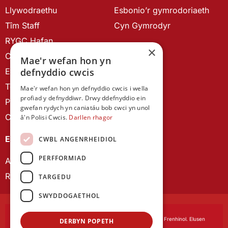
Llywodraethu
Esbonio’r gymrodoriaeth
Tîm Staff
Cyn Gymrodyr
RYGC Hafan
×
Canllawiau brandio
Mae'r wefan hon yn
Ein Hanes
defnyddio cwcis
Telerau ac Amodau
Mae'r wefan hon yn defnyddio cwcis i wella
profiad y defnyddiwr. Drwy ddefnyddio ein
Polisi Preifatrwydd
gwefan rydych yn caniatáu bob cwci yn unol
Cysylltu â ni
â'n Polisi Cwcis.
Darllen rhagor
EIN CYHOEDDIADAU
CWBL ANGENRHEIDIOL
PERFFORMIAD
Astudiaethau Cymreig
Rhwydwaith Ymchwil Gyrfa Cynnar
TARGEDU
SWYDDOGAETHOL
Cymdeithas Ddysgedig Cymru
, corfforedig drwy Siarter Frenhinol. Elusen
DERBYN POPETH
Cofrestredig Rhif 1168622.