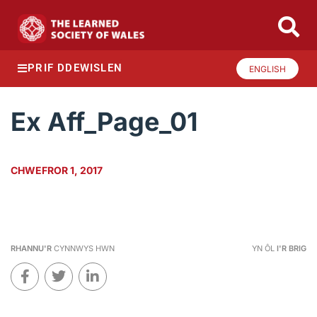
PRIF DDEWISLEN
ENGLISH
Ex Aff_Page_01
CHWEFROR 1, 2017
RHANNU'R
CYNNWYS HWN
YN ÔL
I'R BRIG