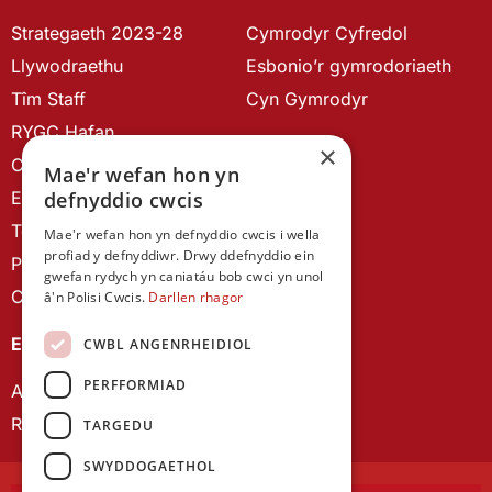
Strategaeth 2023-28
Cymrodyr Cyfredol
Llywodraethu
Esbonio’r gymrodoriaeth
Tîm Staff
Cyn Gymrodyr
RYGC Hafan
×
Canllawiau brandio
Mae'r wefan hon yn
Ein Hanes
defnyddio cwcis
Telerau ac Amodau
Mae'r wefan hon yn defnyddio cwcis i wella
profiad y defnyddiwr. Drwy ddefnyddio ein
Polisi Preifatrwydd
gwefan rydych yn caniatáu bob cwci yn unol
Cysylltu â ni
â'n Polisi Cwcis.
Darllen rhagor
EIN CYHOEDDIADAU
CWBL ANGENRHEIDIOL
PERFFORMIAD
Astudiaethau Cymreig
Rhwydwaith Ymchwil Gyrfa Cynnar
TARGEDU
SWYDDOGAETHOL