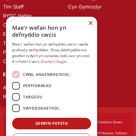
Tîm Staff
Cyn Gymrodyr
RYGC Hafan
×
Canllawiau brandio
Mae'r wefan hon yn
defnyddio cwcis
Ein Hanes
Telerau ac Amodau
Mae'r wefan hon yn defnyddio cwcis i wella
profiad y defnyddiwr. Drwy ddefnyddio ein
Polisi Preifatrwydd
gwefan rydych yn caniatáu bob cwci yn unol
Cysylltu â ni
â'n Polisi Cwcis.
Darllen rhagor
EIN CYHOEDDIADAU
CWBL ANGENRHEIDIOL
PERFFORMIAD
Astudiaethau Cymreig
Rhwydwaith Ymchwil Gyrfa Cynnar
TARGEDU
SWYDDOGAETHOL
Cymdeithas Ddysgedig Cymru
, corfforedig drwy Siarter Frenhinol. Elusen
DERBYN POPETH
Cofrestredig Rhif 1168622.
Swyddfa gofrestredig:
The University Registry, King Edward VII Avenue, Cathays