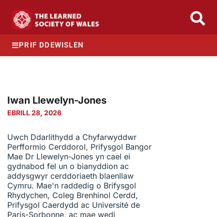
PRIF DDEWISLEN
Iwan Llewelyn-Jones
EBRILL 28, 2026
Uwch Ddarlithydd a Chyfarwyddwr
Perfformio Cerddorol, Prifysgol Bangor
Mae Dr Llewelyn-Jones yn cael ei
gydnabod fel un o bianyddion ac
addysgwyr cerddoriaeth blaenllaw
Cymru. Mae'n raddedig o Brifysgol
Rhydychen, Coleg Brenhinol Cerdd,
Prifysgol Caerdydd ac Université de
Paris-Sorbonne, ac mae wedi