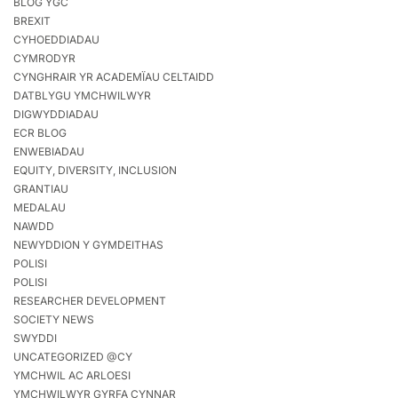
BLOG YGC
BREXIT
CYHOEDDIADAU
CYMRODYR
CYNGHRAIR YR ACADEMÏAU CELTAIDD
DATBLYGU YMCHWILWYR
DIGWYDDIADAU
ECR BLOG
ENWEBIADAU
EQUITY, DIVERSITY, INCLUSION
GRANTIAU
MEDALAU
NAWDD
NEWYDDION Y GYMDEITHAS
POLISI
POLISI
RESEARCHER DEVELOPMENT
SOCIETY NEWS
SWYDDI
UNCATEGORIZED @CY
YMCHWIL AC ARLOESI
YMCHWILWYR GYRFA CYNNAR