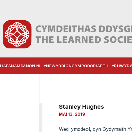
HAFAN
AMDANON NI
NEWYDDION
CYMRODORIAETH
RHWYDW
Stanley Hughes
MAI 13, 2019
Wedi ymddeol, cyn Gydymaith Y