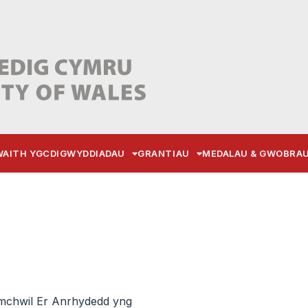
AITH YGC
DIGWYDDIADAU
GRANTIAU
MEDALAU & GWOBRA
mchwil Er Anrhydedd yng