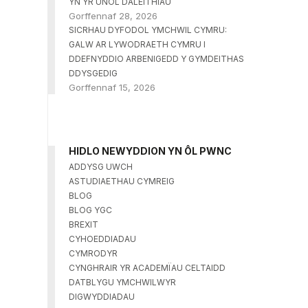
YN YR UNOL DALEITHIAU
Gorffennaf 28, 2026
SICRHAU DYFODOL YMCHWIL CYMRU:
GALW AR LYWODRAETH CYMRU I
DDEFNYDDIO ARBENIGEDD Y GYMDEITHAS
DDYSGEDIG
Gorffennaf 15, 2026
HIDLO NEWYDDION YN ÔL PWNC
ADDYSG UWCH
ASTUDIAETHAU CYMREIG
BLOG
BLOG YGC
BREXIT
CYHOEDDIADAU
CYMRODYR
CYNGHRAIR YR ACADEMÏAU CELTAIDD
DATBLYGU YMCHWILWYR
DIGWYDDIADAU