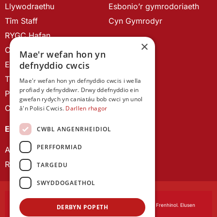
Llywodraethu
Esbonio’r gymrodoriaeth
Tîm Staff
Cyn Gymrodyr
RYGC Hafan
×
Canllawiau brandio
Mae'r wefan hon yn
defnyddio cwcis
Ein Hanes
Telerau ac Amodau
Mae'r wefan hon yn defnyddio cwcis i wella
profiad y defnyddiwr. Drwy ddefnyddio ein
Polisi Preifatrwydd
gwefan rydych yn caniatáu bob cwci yn unol
Cysylltu â ni
â'n Polisi Cwcis.
Darllen rhagor
EIN CYHOEDDIADAU
CWBL ANGENRHEIDIOL
PERFFORMIAD
Astudiaethau Cymreig
Rhwydwaith Ymchwil Gyrfa Cynnar
TARGEDU
SWYDDOGAETHOL
Cymdeithas Ddysgedig Cymru
, corfforedig drwy Siarter Frenhinol. Elusen
DERBYN POPETH
Cofrestredig Rhif 1168622.