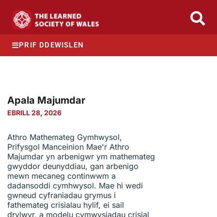
PRIF DDEWISLEN
Apala Majumdar
EBRILL 28, 2026
Athro Mathemateg Gymhwysol,
Prifysgol Manceinion Mae'r Athro
Majumdar yn arbenigwr ym mathemateg
gwyddor deunyddiau, gan arbenigo
mewn mecaneg continwwm a
dadansoddi cymhwysol. Mae hi wedi
gwneud cyfraniadau grymus i
fathemateg crisialau hylif, ei sail
drylwyr, a modelu cymwysiadau crisial