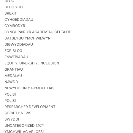
BLOG
BLOG YGC
BREXIT
CYHOEDDIADAU
CYMRODYR
CYNGHRAIR YR ACADEMÏAU CELTAIDD
DATBLYGU YMCHWILWYR
DIGWYDDIADAU
ECR BLOG
ENWEBIADAU
EQUITY, DIVERSITY, INCLUSION
GRANTIAU
MEDALAU
NAWDD
NEWYDDION Y GYMDEITHAS
POLISI
POLISI
RESEARCHER DEVELOPMENT
SOCIETY NEWS
SWYDDI
UNCATEGORIZED @CY
YMCHWIL AC ARLOESI