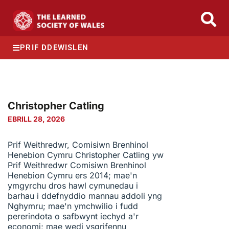
PRIF DDEWISLEN
Christopher Catling
EBRILL 28, 2026
Prif Weithredwr, Comisiwn Brenhinol
Henebion Cymru Christopher Catling yw
Prif Weithredwr Comisiwn Brenhinol
Henebion Cymru ers 2014; mae'n
ymgyrchu dros hawl cymunedau i
barhau i ddefnyddio mannau addoli yng
Nghymru; mae'n ymchwilio i fudd
pererindota o safbwynt iechyd a'r
economi; mae wedi ysgrifennu