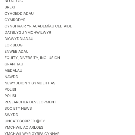
BLOG YGC
BREXIT
CYHOEDDIADAU
CYMRODYR
CYNGHRAIR YR ACADEMÏAU CELTAIDD
DATBLYGU YMCHWILWYR
DIGWYDDIADAU
ECR BLOG
ENWEBIADAU
EQUITY, DIVERSITY, INCLUSION
GRANTIAU
MEDALAU
NAWDD
NEWYDDION Y GYMDEITHAS
POLISI
POLISI
RESEARCHER DEVELOPMENT
SOCIETY NEWS
SWYDDI
UNCATEGORIZED @CY
YMCHWIL AC ARLOESI
YMCHWILWYR GYRFA CYNNAR