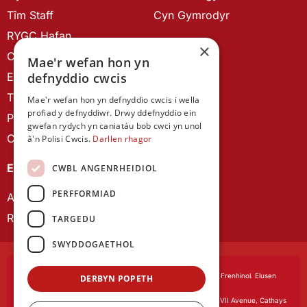
Tîm Staff
Cyn Gymrodyr
RYGC Hafan
×
Canllawiau brandio
Mae'r wefan hon yn
defnyddio cwcis
Ein Hanes
Telerau ac Amodau
Mae'r wefan hon yn defnyddio cwcis i wella
profiad y defnyddiwr. Drwy ddefnyddio ein
Polisi Preifatrwydd
gwefan rydych yn caniatáu bob cwci yn unol
Cysylltu â ni
â'n Polisi Cwcis.
Darllen rhagor
EIN CYHOEDDIADAU
CWBL ANGENRHEIDIOL
PERFFORMIAD
Astudiaethau Cymreig
Rhwydwaith Ymchwil Gyrfa Cynnar
TARGEDU
SWYDDOGAETHOL
Cymdeithas Ddysgedig Cymru
, corfforedig drwy Siarter Frenhinol. Elusen
DERBYN POPETH
Cofrestredig Rhif 1168622.
Swyddfa gofrestredig:
The University Registry, King Edward VII Avenue, Cathays