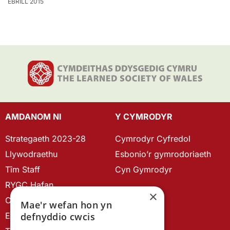
EBRILL 2015
AMDANOM NI
Y CYMRODYR
Strategaeth 2023-28
Cymrodyr Cyfredol
Llywodraethu
Esbonio’r gymrodoriaeth
Tîm Staff
Cyn Gymrodyr
RYGC Hafan
×
Canllawiau brandio
Mae'r wefan hon yn
Ein Hanes
defnyddio cwcis