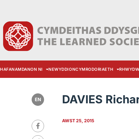
HAFAN
AMDANON NI
NEWYDDION
CYMRODORIAETH
RHWYDW
DAVIES Richa
EN
AWST 25, 2015