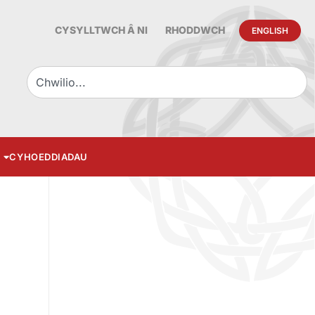
CYSYLLTWCH Â NI
RHODDWCH
ENGLISH
CYHOEDDIADAU