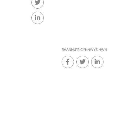
RHANNU'R
CYNNWYS HWN