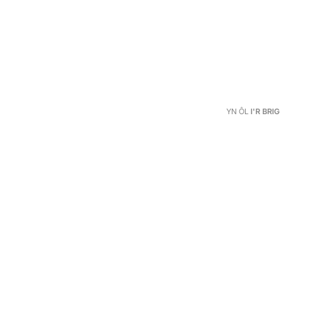
YN ÔL
I'R BRIG