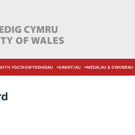
AITH YGC
DIGWYDDIADAU
GRANTIAU
MEDALAU & GWOBRAU
rd