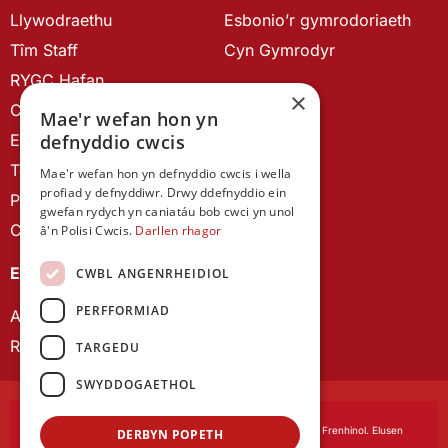
Llywodraethu
Esbonio’r gymrodoriaeth
Tîm Staff
Cyn Gymrodyr
RYGC Hafan
×
Canllawiau brandio
Mae'r wefan hon yn
Ein Hanes
defnyddio cwcis
Telerau ac Amodau
Mae'r wefan hon yn defnyddio cwcis i wella
profiad y defnyddiwr. Drwy ddefnyddio ein
Polisi Preifatrwydd
gwefan rydych yn caniatáu bob cwci yn unol
Cysylltu â ni
â'n Polisi Cwcis.
Darllen rhagor
EIN CYHOEDDIADAU
CWBL ANGENRHEIDIOL
PERFFORMIAD
Astudiaethau Cymreig
Rhwydwaith Ymchwil Gyrfa Cynnar
TARGEDU
SWYDDOGAETHOL
Cymdeithas Ddysgedig Cymru
, corfforedig drwy Siarter Frenhinol. Elusen
DERBYN POPETH
Cofrestredig Rhif 1168622.