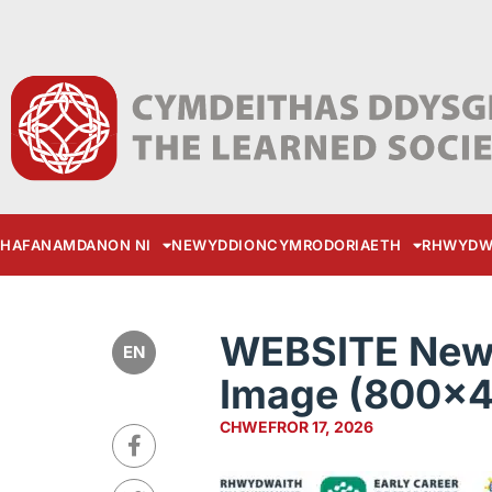
HAFAN
AMDANON NI
NEWYDDION
CYMRODORIAETH
RHWYDW
WEBSITE New 
EN
Image (800x4
CHWEFROR 17, 2026