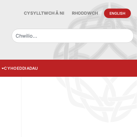
CYSYLLTWCH Â NI
RHODDWCH
ENGLISH
CYHOEDDIADAU