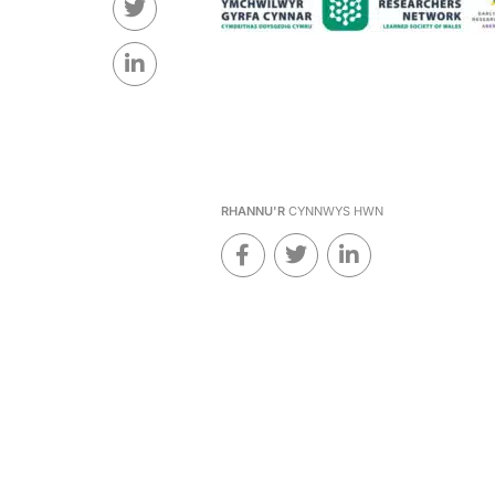
RHANNU'R
CYNNWYS HWN