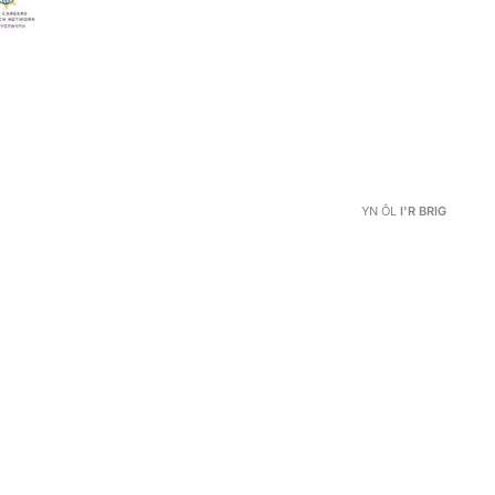
YN ÔL
I'R BRIG