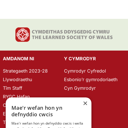
AMDANOM NI
Y CYMRODYR
Strategaeth 2023-28
Cymrodyr Cyfredol
Llywodraethu
Esbonio’r gymrodoriaeth
Tîm Staff
Cyn Gymrodyr
RYGC Hafan
×
Canllawiau brandio
Mae'r wefan hon yn
Ein Hanes
defnyddio cwcis
Telerau ac Amodau
Mae'r wefan hon yn defnyddio cwcis i wella