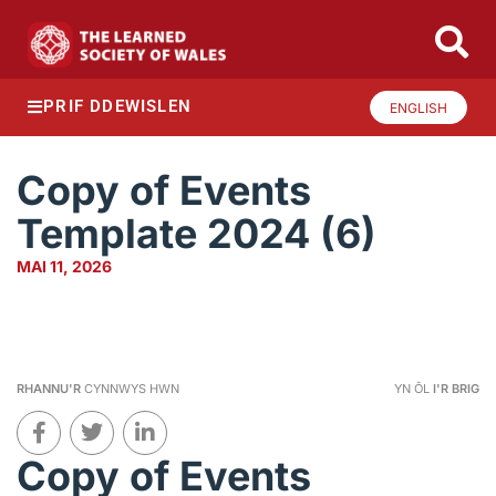
PRIF DDEWISLEN
ENGLISH
Copy of Events
Template 2024 (6)
MAI 11, 2026
RHANNU'R
CYNNWYS HWN
YN ÔL
I'R BRIG
Copy of Events