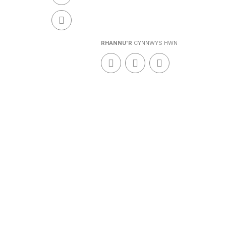
RHANNU'R
CYNNWYS HWN