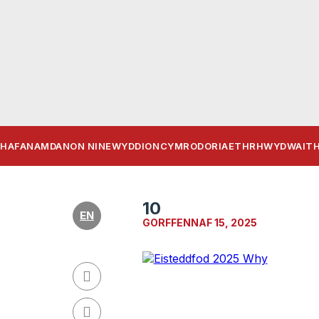
HAFAN
AMDANON NI
NEWYDDION
CYMRODORIAETH
RHWYDWAITH
10
EN
GORFFENNAF 15, 2025