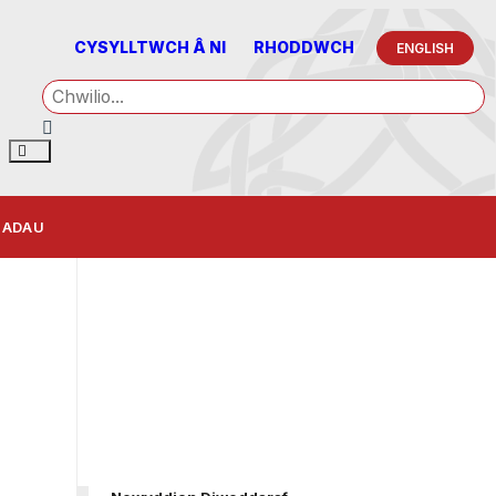
CYSYLLTWCH Â NI
RHODDWCH
ENGLISH
IADAU