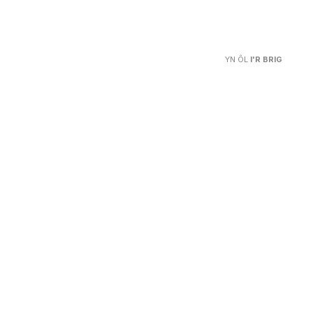
YN ÔL
I'R BRIG