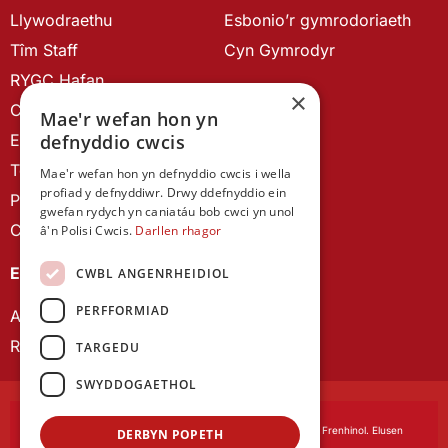
Llywodraethu
Esbonio’r gymrodoriaeth
Tîm Staff
Cyn Gymrodyr
RYGC Hafan
×
Canllawiau brandio
Mae'r wefan hon yn
Ein Hanes
defnyddio cwcis
Telerau ac Amodau
Mae'r wefan hon yn defnyddio cwcis i wella
profiad y defnyddiwr. Drwy ddefnyddio ein
Polisi Preifatrwydd
gwefan rydych yn caniatáu bob cwci yn unol
Cysylltu â ni
â'n Polisi Cwcis.
Darllen rhagor
EIN CYHOEDDIADAU
CWBL ANGENRHEIDIOL
PERFFORMIAD
Astudiaethau Cymreig
Rhwydwaith Ymchwil Gyrfa Cynnar
TARGEDU
SWYDDOGAETHOL
Cymdeithas Ddysgedig Cymru
, corfforedig drwy Siarter Frenhinol. Elusen
DERBYN POPETH
Cofrestredig Rhif 1168622.