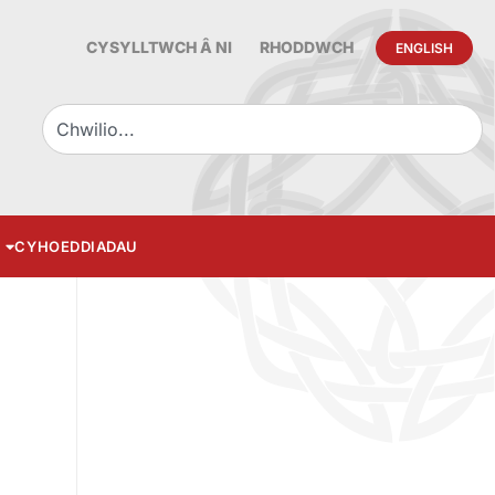
CYSYLLTWCH Â NI
RHODDWCH
ENGLISH
CYHOEDDIADAU