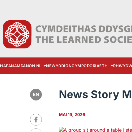
HAFAN
AMDANON NI
NEWYDDION
CYMRODORIAETH
RHWYDW
News Story Ma
EN
MAI 19, 2026