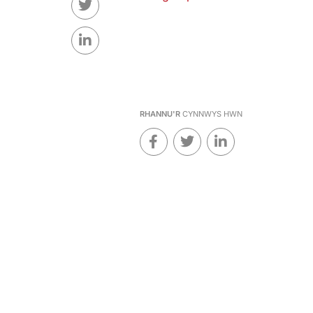
RHANNU'R
CYNNWYS HWN