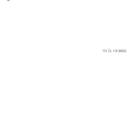
YN ÔL
I'R BRIG