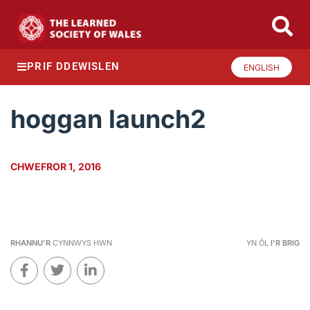
PRIF DDEWISLEN
ENGLISH
hoggan launch2
CHWEFROR 1, 2016
RHANNU'R
CYNNWYS HWN
YN ÔL
I'R BRIG