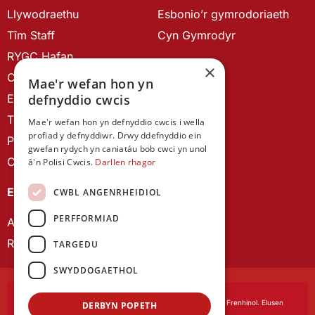
Llywodraethu
Esbonio’r gymrodoriaeth
Tîm Staff
Cyn Gymrodyr
RYGC Hafan
×
Canllawiau brandio
Mae'r wefan hon yn
Ein Hanes
defnyddio cwcis
Telerau ac Amodau
Mae'r wefan hon yn defnyddio cwcis i wella
profiad y defnyddiwr. Drwy ddefnyddio ein
Polisi Preifatrwydd
gwefan rydych yn caniatáu bob cwci yn unol
Cysylltu â ni
â'n Polisi Cwcis.
Darllen rhagor
EIN CYHOEDDIADAU
CWBL ANGENRHEIDIOL
PERFFORMIAD
Astudiaethau Cymreig
Rhwydwaith Ymchwil Gyrfa Cynnar
TARGEDU
SWYDDOGAETHOL
Cymdeithas Ddysgedig Cymru
, corfforedig drwy Siarter Frenhinol. Elusen
DERBYN POPETH
Cofrestredig Rhif 1168622.