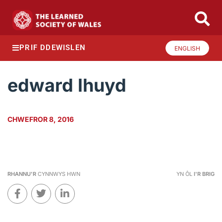
PRIF DDEWISLEN
ENGLISH
edward lhuyd
CHWEFROR 8, 2016
RHANNU'R
CYNNWYS HWN
YN ÔL
I'R BRIG