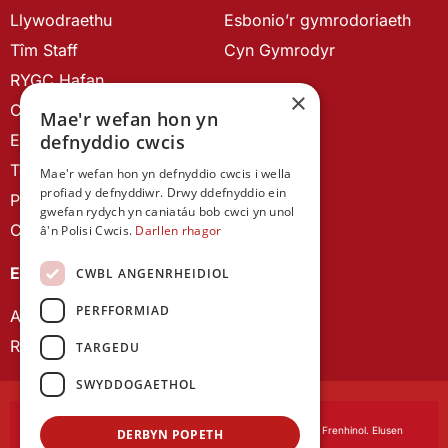
Llywodraethu
Esbonio’r gymrodoriaeth
Tîm Staff
Cyn Gymrodyr
RYGC Hafan
×
Canllawiau brandio
Mae'r wefan hon yn
Ein Hanes
defnyddio cwcis
Telerau ac Amodau
Mae'r wefan hon yn defnyddio cwcis i wella
profiad y defnyddiwr. Drwy ddefnyddio ein
Polisi Preifatrwydd
gwefan rydych yn caniatáu bob cwci yn unol
Cysylltu â ni
â'n Polisi Cwcis.
Darllen rhagor
EIN CYHOEDDIADAU
CWBL ANGENRHEIDIOL
PERFFORMIAD
Astudiaethau Cymreig
Rhwydwaith Ymchwil Gyrfa Cynnar
TARGEDU
SWYDDOGAETHOL
Cymdeithas Ddysgedig Cymru
, corfforedig drwy Siarter Frenhinol. Elusen
DERBYN POPETH
Cofrestredig Rhif 1168622.