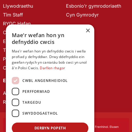
Llywodraethu
Esbonio’r gymrodoriaeth
Tîm Staff
Cyn Gymrodyr
RYGC Hafan
×
Canllawiau brandio
Mae'r wefan hon yn
Ein Hanes
defnyddio cwcis
Telerau ac Amodau
Mae'r wefan hon yn defnyddio cwcis i wella
profiad y defnyddiwr. Drwy ddefnyddio ein
Polisi Preifatrwydd
gwefan rydych yn caniatáu bob cwci yn unol
Cysylltu â ni
â'n Polisi Cwcis.
Darllen rhagor
EIN CYHOEDDIADAU
CWBL ANGENRHEIDIOL
PERFFORMIAD
Astudiaethau Cymreig
Rhwydwaith Ymchwil Gyrfa Cynnar
TARGEDU
SWYDDOGAETHOL
Cymdeithas Ddysgedig Cymru
, corfforedig drwy Siarter Frenhinol. Elusen
DERBYN POPETH
Cofrestredig Rhif 1168622.