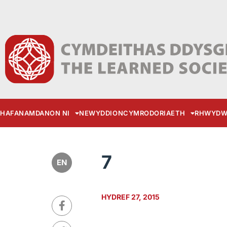
HAFAN
AMDANON NI
NEWYDDION
CYMRODORIAETH
RHWYDW
7
EN
HYDREF 27, 2015