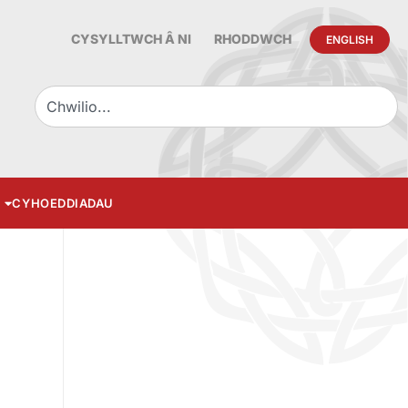
CYSYLLTWCH Â NI
RHODDWCH
ENGLISH
CYHOEDDIADAU