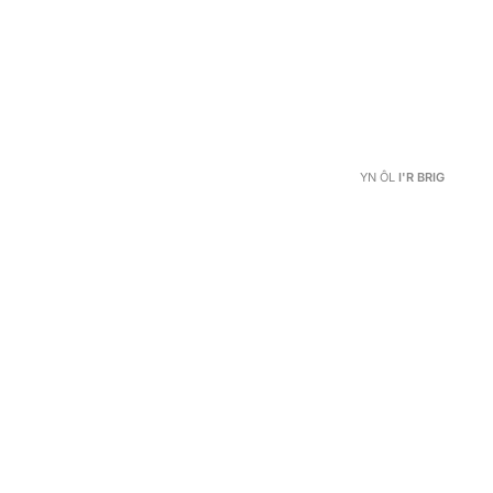
YN ÔL
I'R BRIG