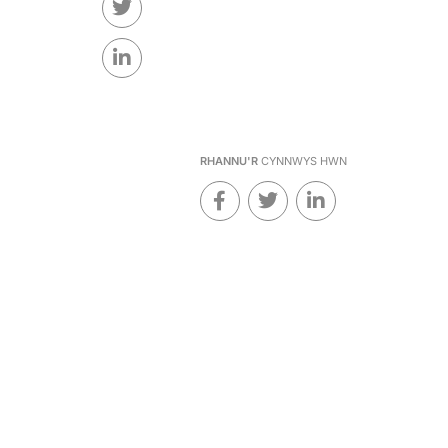
RHANNU'R
CYNNWYS HWN