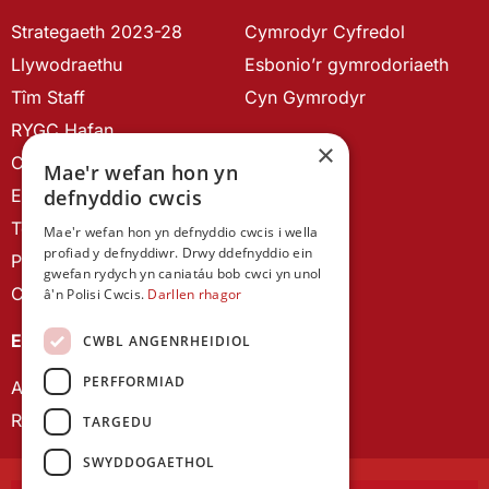
Strategaeth 2023-28
Cymrodyr Cyfredol
Llywodraethu
Esbonio’r gymrodoriaeth
Tîm Staff
Cyn Gymrodyr
RYGC Hafan
×
Canllawiau brandio
Mae'r wefan hon yn
Ein Hanes
defnyddio cwcis
Telerau ac Amodau
Mae'r wefan hon yn defnyddio cwcis i wella
profiad y defnyddiwr. Drwy ddefnyddio ein
Polisi Preifatrwydd
gwefan rydych yn caniatáu bob cwci yn unol
Cysylltu â ni
â'n Polisi Cwcis.
Darllen rhagor
EIN CYHOEDDIADAU
CWBL ANGENRHEIDIOL
PERFFORMIAD
Astudiaethau Cymreig
Rhwydwaith Ymchwil Gyrfa Cynnar
TARGEDU
SWYDDOGAETHOL