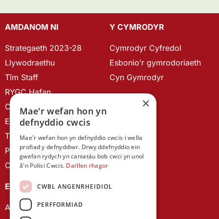
AMDANOM NI
Y CYMRODYR
Strategaeth 2023-28
Cymrodyr Cyfredol
Llywodraethu
Esbonio’r gymrodoriaeth
Tîm Staff
Cyn Gymrodyr
RYGC Hafan
×
Canllawiau brandio
Mae'r wefan hon yn
Ein Hanes
defnyddio cwcis
Telerau ac Amodau
Mae'r wefan hon yn defnyddio cwcis i wella
profiad y defnyddiwr. Drwy ddefnyddio ein
Polisi Preifatrwydd
gwefan rydych yn caniatáu bob cwci yn unol
Cysylltu â ni
â'n Polisi Cwcis.
Darllen rhagor
EIN CYHOEDDIADAU
CWBL ANGENRHEIDIOL
PERFFORMIAD
Astudiaethau Cymreig