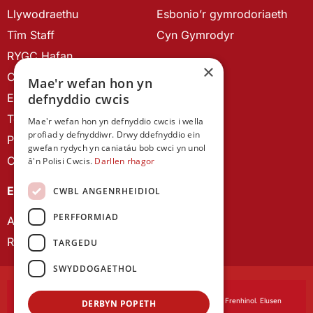
Llywodraethu
Esbonio’r gymrodoriaeth
Tîm Staff
Cyn Gymrodyr
RYGC Hafan
×
Canllawiau brandio
Mae'r wefan hon yn
Ein Hanes
defnyddio cwcis
Telerau ac Amodau
Mae'r wefan hon yn defnyddio cwcis i wella
profiad y defnyddiwr. Drwy ddefnyddio ein
Polisi Preifatrwydd
gwefan rydych yn caniatáu bob cwci yn unol
Cysylltu â ni
â'n Polisi Cwcis.
Darllen rhagor
EIN CYHOEDDIADAU
CWBL ANGENRHEIDIOL
PERFFORMIAD
Astudiaethau Cymreig
Rhwydwaith Ymchwil Gyrfa Cynnar
TARGEDU
SWYDDOGAETHOL
Cymdeithas Ddysgedig Cymru
, corfforedig drwy Siarter Frenhinol. Elusen
DERBYN POPETH
Cofrestredig Rhif 1168622.