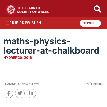
PRIF DDEWISLEN
ENGLISH
maths-physics-
lecturer-at-chalkboard
HYDREF 20, 2016
RHANNU'R
CYNNWYS HWN
YN ÔL
I'R BRIG