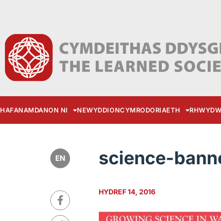
HAFAN
AMDANON NI
NEWYDDION
CYMRODORIAETH
RHWYDW
science-bann
EN
HYDREF 14, 2016