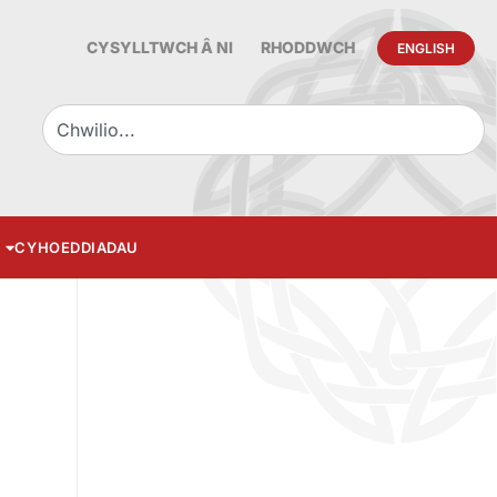
CYSYLLTWCH Â NI
RHODDWCH
ENGLISH
CYHOEDDIADAU