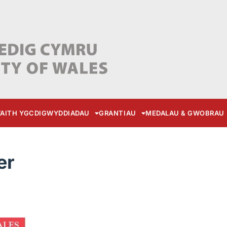
AITH YGC
DIGWYDDIADAU
GRANTIAU
MEDALAU & GWOBRAU
er