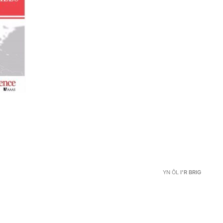
YN ÔL
I'R BRIG