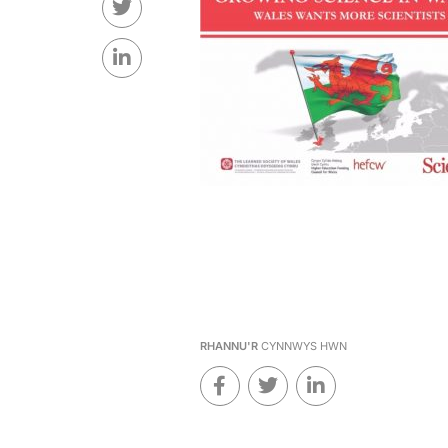
RHANNU'R
CYNNWYS HWN