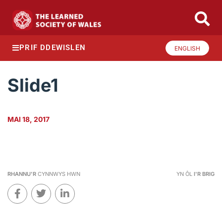
PRIF DDEWISLEN
ENGLISH
Slide1
MAI 18, 2017
RHANNU'R
CYNNWYS HWN
YN ÔL
I'R BRIG