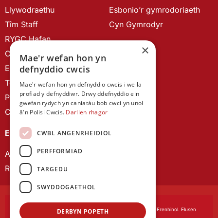
Llywodraethu
Esbonio’r gymrodoriaeth
Tîm Staff
Cyn Gymrodyr
RYGC Hafan
×
Canllawiau brandio
Mae'r wefan hon yn
Ein Hanes
defnyddio cwcis
Telerau ac Amodau
Mae'r wefan hon yn defnyddio cwcis i wella
profiad y defnyddiwr. Drwy ddefnyddio ein
Polisi Preifatrwydd
gwefan rydych yn caniatáu bob cwci yn unol
Cysylltu â ni
â'n Polisi Cwcis.
Darllen rhagor
EIN CYHOEDDIADAU
CWBL ANGENRHEIDIOL
PERFFORMIAD
Astudiaethau Cymreig
Rhwydwaith Ymchwil Gyrfa Cynnar
TARGEDU
SWYDDOGAETHOL
Cymdeithas Ddysgedig Cymru
, corfforedig drwy Siarter Frenhinol. Elusen
DERBYN POPETH
Cofrestredig Rhif 1168622.