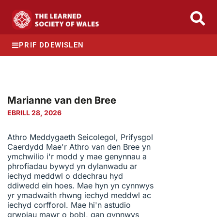
PRIF DDEWISLEN
Marianne van den Bree
EBRILL 28, 2026
Athro Meddygaeth Seicolegol, Prifysgol
Caerdydd Mae'r Athro van den Bree yn
ymchwilio i'r modd y mae genynnau a
phrofiadau bywyd yn dylanwadu ar
iechyd meddwl o ddechrau hyd
ddiwedd ein hoes. Mae hyn yn cynnwys
yr ymadwaith rhwng iechyd meddwl ac
iechyd corfforol. Mae hi'n astudio
grwpiau mawr o bobl, gan gynnwys