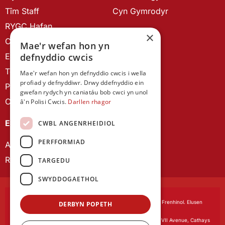
Tîm Staff
Cyn Gymrodyr
RYGC Hafan
×
Canllawiau brandio
Mae'r wefan hon yn
defnyddio cwcis
Ein Hanes
Telerau ac Amodau
Mae'r wefan hon yn defnyddio cwcis i wella
profiad y defnyddiwr. Drwy ddefnyddio ein
Polisi Preifatrwydd
gwefan rydych yn caniatáu bob cwci yn unol
Cysylltu â ni
â'n Polisi Cwcis.
Darllen rhagor
EIN CYHOEDDIADAU
CWBL ANGENRHEIDIOL
PERFFORMIAD
Astudiaethau Cymreig
Rhwydwaith Ymchwil Gyrfa Cynnar
TARGEDU
SWYDDOGAETHOL
Cymdeithas Ddysgedig Cymru
, corfforedig drwy Siarter Frenhinol. Elusen
DERBYN POPETH
Cofrestredig Rhif 1168622.
Swyddfa gofrestredig:
The University Registry, King Edward VII Avenue, Cathays