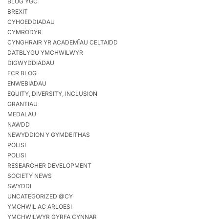
BLOG YGC
BREXIT
CYHOEDDIADAU
CYMRODYR
CYNGHRAIR YR ACADEMÏAU CELTAIDD
DATBLYGU YMCHWILWYR
DIGWYDDIADAU
ECR BLOG
ENWEBIADAU
EQUITY, DIVERSITY, INCLUSION
GRANTIAU
MEDALAU
NAWDD
NEWYDDION Y GYMDEITHAS
POLISI
POLISI
RESEARCHER DEVELOPMENT
SOCIETY NEWS
SWYDDI
UNCATEGORIZED @CY
YMCHWIL AC ARLOESI
YMCHWILWYR GYRFA CYNNAR