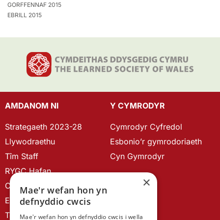
GORFFENNAF 2015
EBRILL 2015
AMDANOM NI
Y CYMRODYR
Strategaeth 2023-28
Cymrodyr Cyfredol
Llywodraethu
Esbonio’r gymrodoriaeth
Tîm Staff
Cyn Gymrodyr
RYGC Hafan
×
Canllawiau brandio
Mae'r wefan hon yn
Ein Hanes
defnyddio cwcis
Telerau ac Amodau
Mae'r wefan hon yn defnyddio cwcis i wella