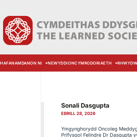
HAFAN
AMDANON NI
NEWYDDION
CYMRODORIAETH
RHWYDW
Sonali Dasgupta
EBRILL 28, 2026
Ymgynghorydd Oncoleg Meddygo
Prifysgol Felindre Dr Dasgupta