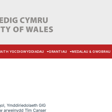
AITH YGC
DIGWYDDIADAU
GRANTIAU
MEDALAU & GWOBRAU
l, Ymddiriedolaeth GIG
 yw arweinydd Tîm Canser