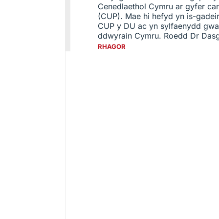
Cenedlaethol Cymru ar gyfer ca
(CUP). Mae hi hefyd yn is-gadei
CUP y DU ac yn sylfaenydd gwa
ddwyrain Cymru. Roedd Dr Dasgu
RHAGOR