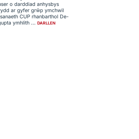
nser o darddiad anhysbys
rydd ar gyfer grŵp ymchwil
sanaeth CUP rhanbarthol De-
pta ymhlith ...
DARLLEN