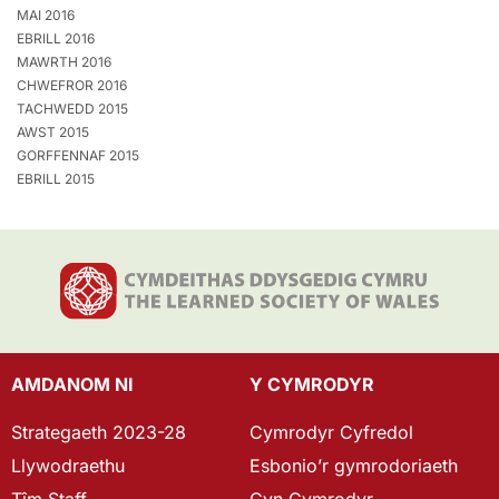
MAI 2016
EBRILL 2016
MAWRTH 2016
CHWEFROR 2016
TACHWEDD 2015
AWST 2015
GORFFENNAF 2015
EBRILL 2015
AMDANOM NI
Y CYMRODYR
Strategaeth 2023-28
Cymrodyr Cyfredol
Llywodraethu
Esbonio’r gymrodoriaeth
Tîm Staff
Cyn Gymrodyr