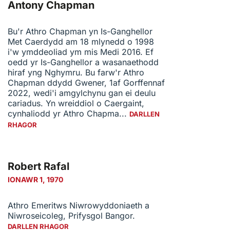
Antony Chapman
Bu'r Athro Chapman yn Is-Ganghellor
Met Caerdydd am 18 mlynedd o 1998
i'w ymddeoliad ym mis Medi 2016. Ef
oedd yr Is-Ganghellor a wasanaethodd
hiraf yng Nghymru. Bu farw'r Athro
Chapman ddydd Gwener, 1af Gorffennaf
2022, wedi'i amgylchynu gan ei deulu
cariadus. Yn wreiddiol o Caergaint,
cynhaliodd yr Athro Chapma...
DARLLEN
RHAGOR
Robert Rafal
IONAWR 1, 1970
Athro Emeritws Niwrowyddoniaeth a
Niwroseicoleg, Prifysgol Bangor.
DARLLEN RHAGOR