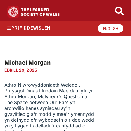
PRIF DDEWISLEN
ENGLISH
Michael Morgan
EBRILL 29, 2025
Athro Niwrowyddoniaeth Weledol,
Prifysgol Dinas Llundain Mae dau lyfr yr
Athro Morgan, Molyneux’s Question a
The Space between Our Ears yn
archwilio hanes syniadau sy'n
gysylltiedig a'r modd y mae'r ymennydd
yn defnyddio'r wybodaeth o'r ddelwedd
yn y llygad i adeiladu'r canfyddiad o