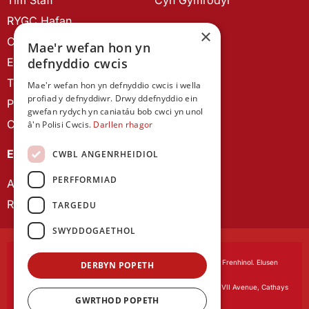
RYGC Hafan
×
Canllawiau brandio
Mae'r wefan hon yn
Ein Hanes
defnyddio cwcis
Telerau ac Amodau
Mae'r wefan hon yn defnyddio cwcis i wella
profiad y defnyddiwr. Drwy ddefnyddio ein
Polisi Preifatrwydd
gwefan rydych yn caniatáu bob cwci yn unol
Cysylltu â ni
â'n Polisi Cwcis.
Darllen rhagor
EIN CYHOEDDIADAU
CWBL ANGENRHEIDIOL
PERFFORMIAD
Astudiaethau Cymreig
Rhwydwaith Ymchwil Gyrfa Cynnar
TARGEDU
SWYDDOGAETHOL
Cymdeithas Ddysgedig Cymru
, corfforedig drwy Siarter Frenhinol. Elusen
DERBYN POPETH
Cofrestredig Rhif 1168622.
Swyddfa gofrestredig:
The University Registry, King Edward VII Avenue, Cathays
GWRTHOD POPETH
Park, Cardiff CF10 3NS