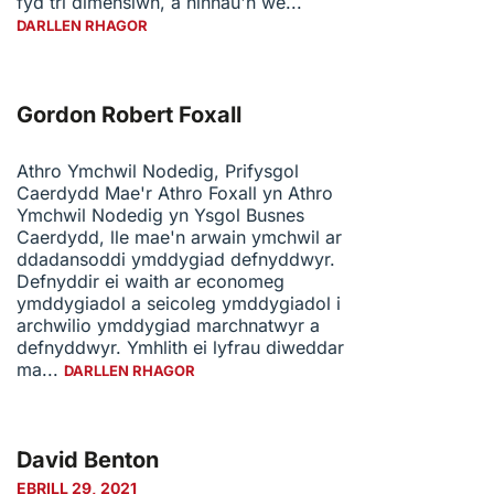
fyd tri dimensiwn, a ninnau'n we...
DARLLEN RHAGOR
Gordon Robert Foxall
Athro Ymchwil Nodedig, Prifysgol
Caerdydd Mae'r Athro Foxall yn Athro
Ymchwil Nodedig yn Ysgol Busnes
Caerdydd, lle mae'n arwain ymchwil ar
ddadansoddi ymddygiad defnyddwyr.
Defnyddir ei waith ar economeg
ymddygiadol a seicoleg ymddygiadol i
archwilio ymddygiad marchnatwyr a
defnyddwyr. Ymhlith ei lyfrau diweddar
ma...
DARLLEN RHAGOR
David Benton
EBRILL 29, 2021