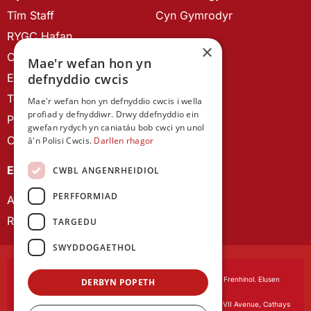
Tîm Staff
Cyn Gymrodyr
RYGC Hafan
×
Canllawiau brandio
Mae'r wefan hon yn
defnyddio cwcis
Ein Hanes
Telerau ac Amodau
Mae'r wefan hon yn defnyddio cwcis i wella
profiad y defnyddiwr. Drwy ddefnyddio ein
Polisi Preifatrwydd
gwefan rydych yn caniatáu bob cwci yn unol
Cysylltu â ni
â'n Polisi Cwcis.
Darllen rhagor
EIN CYHOEDDIADAU
CWBL ANGENRHEIDIOL
PERFFORMIAD
Astudiaethau Cymreig
Rhwydwaith Ymchwil Gyrfa Cynnar
TARGEDU
SWYDDOGAETHOL
Cymdeithas Ddysgedig Cymru
, corfforedig drwy Siarter Frenhinol. Elusen
DERBYN POPETH
Cofrestredig Rhif 1168622.
Swyddfa gofrestredig:
The University Registry, King Edward VII Avenue, Cathays