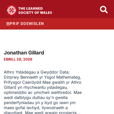
PRIF DDEWISLEN
Jonathan Gillard
EBRILL 28, 2026
Athro Ystadegau a Gwyddor Data;
Dirprwy Bennaeth yr Ysgol Mathemateg,
Prifysgol Caerdydd Mae gwaith yr Athro
Gillard yn rhychwantu ystadegau,
optimeiddio ac ymchwil weithredol. Mae
wedi datblygu dulliau sy'n gwella
penderfyniadau yn y byd go iawn ym
maes gofal iechyd, llywodraeth a
diwydiant. Mae wedi arwain prosiecta...