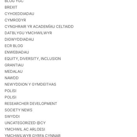
BLOG YGC
BREXIT
CYHOEDDIADAU
CYMRODYR
CYNGHRAIR YR ACADEMÏAU CELTAIDD
DATBLYGU YMCHWILWYR
DIGWYDDIADAU
ECR BLOG
ENWEBIADAU
EQUITY, DIVERSITY, INCLUSION
GRANTIAU
MEDALAU
NAWDD
NEWYDDION Y GYMDEITHAS
POLISI
POLISI
RESEARCHER DEVELOPMENT
SOCIETY NEWS
SWYDDI
UNCATEGORIZED @CY
YMCHWIL AC ARLOESI
YMCHWILWYR GYRFA CYNNAR