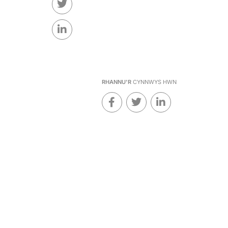
RHANNU'R
CYNNWYS HWN