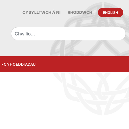
CYSYLLTWCH Â NI
RHODDWCH
ENGLISH
CYHOEDDIADAU