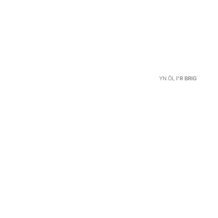
YN ÔL
I'R BRIG