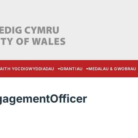
AITH YGC
DIGWYDDIADAU
GRANTIAU
MEDALAU & GWOBRAU
gagementOfficer