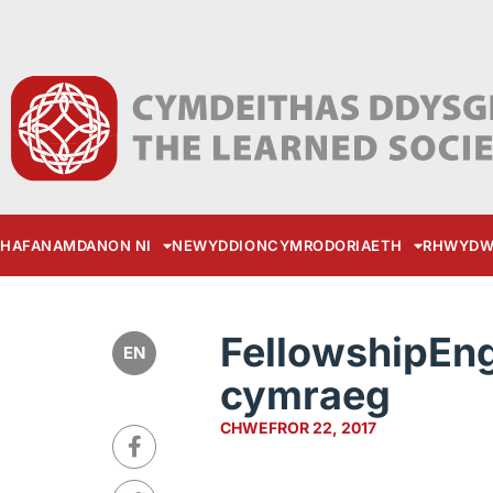
HAFAN
AMDANON NI
NEWYDDION
CYMRODORIAETH
RHWYDW
FellowshipEn
EN
cymraeg
CHWEFROR 22, 2017