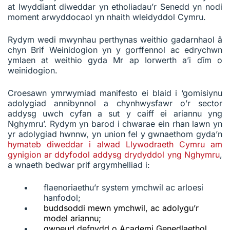
at lwyddiant diweddar yn etholiadau’r Senedd yn nodi
moment arwyddocaol yn nhaith wleidyddol Cymru.
Rydym wedi mwynhau perthynas weithio gadarnhaol â
chyn Brif Weinidogion yn y gorffennol ac edrychwn
ymlaen at weithio gyda Mr ap Iorwerth a’i dîm o
weinidogion.
Croesawn ymrwymiad manifesto ei blaid i ‘gomisiynu
adolygiad annibynnol a chynhwysfawr o’r sector
addysg uwch cyfan a sut y caiff ei ariannu yng
Nghymru’. Rydym yn barod i chwarae ein rhan lawn yn
yr adolygiad hwnnw, yn union fel y gwnaethom gyda’n
hymateb diweddar i alwad Llywodraeth Cymru am
gynigion ar ddyfodol addysg drydyddol yng Nghymru
,
a wnaeth bedwar prif argymhelliad i:
flaenoriaethu’r system ymchwil ac arloesi
hanfodol;
buddsoddi mewn ymchwil, ac adolygu’r
model ariannu;
gwneud defnydd o Academi Genedlaethol