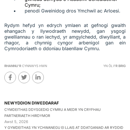
Cymru;
penodi Gweinidog dros Ymchwil ac Arloesi.
Rydym hefyd yn edrych ymlaen at gefnogi gwaith
ehangach y llywodraeth newydd, gan ysgogi
gwelliannau o ran iechyd, yr amgylchedd, diwylliant, a
rhagor, a chynnig cyngor arbenigol gan ein
Cymrodoriaeth o ddoniau blaenllaw Cymru.
RHANNU'R
CYNNWYS HWN
YN ÔL
I'R BRIG
NEWYDDION DIWEDDARAF
CYMDEITHAS DDYSGEDIG CYMRU A MEDR YN CRYFHAU
PARTNERIAETH HIRDYMOR
Awst 5, 2026
Y GYMDEITHAS YN YCHWANEGU EI LLAIS AT DDATGANIAD AR RYDDID