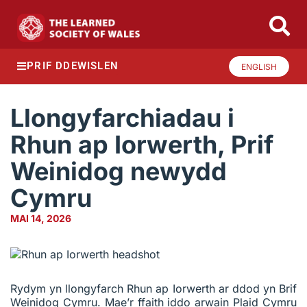
PRIF DDEWISLEN
ENGLISH
Llongyfarchiadau i
Rhun ap Iorwerth, Prif
Weinidog newydd
Cymru
MAI 14, 2026
Rydym yn llongyfarch Rhun ap Iorwerth ar ddod yn Brif
Weinidog Cymru. Mae’r ffaith iddo arwain Plaid Cymru