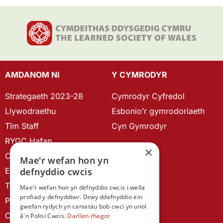
AMDANOM NI
Y CYMRODYR
Strategaeth 2023-28
Cymrodyr Cyfredol
Llywodraethu
Esbonio’r gymrodoriaeth
Tîm Staff
Cyn Gymrodyr
RYGC Hafan
×
Canllawiau brandio
Mae'r wefan hon yn
defnyddio cwcis
Ein Hanes
Telerau ac Amodau
Mae'r wefan hon yn defnyddio cwcis i wella
profiad y defnyddiwr. Drwy ddefnyddio ein
Polisi Preifatrwydd
gwefan rydych yn caniatáu bob cwci yn unol
Cysylltu â ni
â'n Polisi Cwcis.
Darllen rhagor