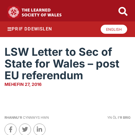
PRIF DDEWISLEN
ENGLISH
LSW Letter to Sec of
State for Wales – post
EU referendum
MEHEFIN 27, 2016
RHANNU'R
CYNNWYS HWN
YN ÔL
I'R BRIG