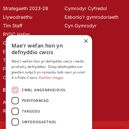
Strategaeth 2023-28
Cymrodyr Cyfredol
Llywodraethu
Esbonio’r gymrodoriaeth
Tîm Staff
Cyn Gymrodyr
RYGC Hafan
×
Canllawiau brandio
Mae'r wefan hon yn
Ein Hanes
defnyddio cwcis
Telerau ac Amodau
Mae'r wefan hon yn defnyddio cwcis i wella
profiad y defnyddiwr. Drwy ddefnyddio ein
Polisi Preifatrwydd
gwefan rydych yn caniatáu bob cwci yn unol
Cysylltu â ni
â'n Polisi Cwcis.
Darllen rhagor
EIN CYHOEDDIADAU
CWBL ANGENRHEIDIOL
PERFFORMIAD
Astudiaethau Cymreig
Rhwydwaith Ymchwil Gyrfa Cynnar
TARGEDU
SWYDDOGAETHOL