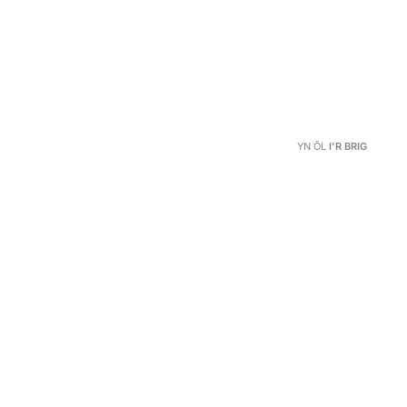
YN ÔL
I'R BRIG