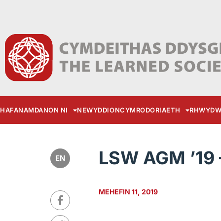
HAFAN
AMDANON NI
NEWYDDION
CYMRODORIAETH
RHWYDW
LSW AGM ’19 
EN
MEHEFIN 11, 2019