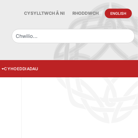
CYSYLLTWCH Â NI
RHODDWCH
ENGLISH
CYHOEDDIADAU