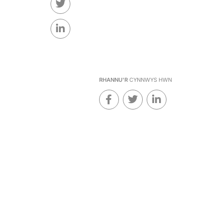
RHANNU'R
CYNNWYS HWN