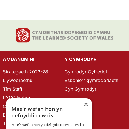
AMDANOM NI
Y CYMRODYR
Strategaeth 2023-28
Cymrodyr Cyfredol
Llywodraethu
Esbonio’r gymrodoriaeth
Tîm Staff
Cyn Gymrodyr
RYGC Hafan
×
Canllawiau brandio
Mae'r wefan hon yn
defnyddio cwcis
Ein Hanes
Telerau ac Amodau
Mae'r wefan hon yn defnyddio cwcis i wella