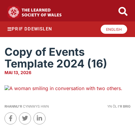
PRIF DDEWISLEN
ENGLISH
Copy of Events
Template 2024 (16)
MAI 13, 2026
RHANNU'R
CYNNWYS HWN
YN ÔL
I'R BRIG