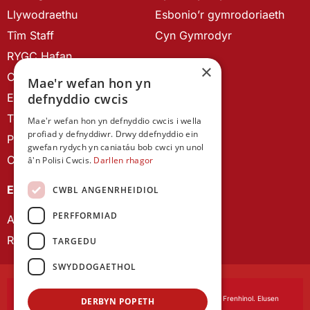
Llywodraethu
Esbonio’r gymrodoriaeth
Tîm Staff
Cyn Gymrodyr
RYGC Hafan
×
Canllawiau brandio
Mae'r wefan hon yn
defnyddio cwcis
Ein Hanes
Telerau ac Amodau
Mae'r wefan hon yn defnyddio cwcis i wella
profiad y defnyddiwr. Drwy ddefnyddio ein
Polisi Preifatrwydd
gwefan rydych yn caniatáu bob cwci yn unol
Cysylltu â ni
â'n Polisi Cwcis.
Darllen rhagor
EIN CYHOEDDIADAU
CWBL ANGENRHEIDIOL
PERFFORMIAD
Astudiaethau Cymreig
Rhwydwaith Ymchwil Gyrfa Cynnar
TARGEDU
SWYDDOGAETHOL
Cymdeithas Ddysgedig Cymru
, corfforedig drwy Siarter Frenhinol. Elusen
DERBYN POPETH