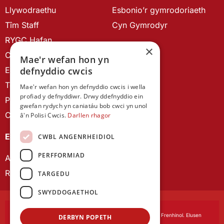
Llywodraethu
Esbonio’r gymrodoriaeth
Tîm Staff
Cyn Gymrodyr
RYGC Hafan
×
Canllawiau brandio
Mae'r wefan hon yn
Ein Hanes
defnyddio cwcis
Telerau ac Amodau
Mae'r wefan hon yn defnyddio cwcis i wella
profiad y defnyddiwr. Drwy ddefnyddio ein
Polisi Preifatrwydd
gwefan rydych yn caniatáu bob cwci yn unol
Cysylltu â ni
â'n Polisi Cwcis.
Darllen rhagor
EIN CYHOEDDIADAU
CWBL ANGENRHEIDIOL
PERFFORMIAD
Astudiaethau Cymreig
Rhwydwaith Ymchwil Gyrfa Cynnar
TARGEDU
SWYDDOGAETHOL
Cymdeithas Ddysgedig Cymru
, corfforedig drwy Siarter Frenhinol. Elusen
DERBYN POPETH
Cofrestredig Rhif 1168622.