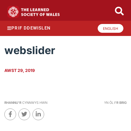
PRIF DDEWISLEN
ENGLISH
webslider
AWST 29, 2019
RHANNU'R
CYNNWYS HWN
YN ÔL
I'R BRIG