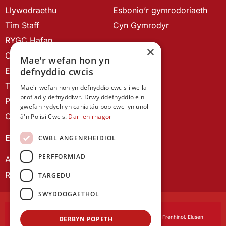
Llywodraethu
Esbonio’r gymrodoriaeth
Tîm Staff
Cyn Gymrodyr
RYGC Hafan
×
Canllawiau brandio
Mae'r wefan hon yn
Ein Hanes
defnyddio cwcis
Telerau ac Amodau
Mae'r wefan hon yn defnyddio cwcis i wella
profiad y defnyddiwr. Drwy ddefnyddio ein
Polisi Preifatrwydd
gwefan rydych yn caniatáu bob cwci yn unol
Cysylltu â ni
â'n Polisi Cwcis.
Darllen rhagor
EIN CYHOEDDIADAU
CWBL ANGENRHEIDIOL
PERFFORMIAD
Astudiaethau Cymreig
Rhwydwaith Ymchwil Gyrfa Cynnar
TARGEDU
SWYDDOGAETHOL
Cymdeithas Ddysgedig Cymru
, corfforedig drwy Siarter Frenhinol. Elusen
DERBYN POPETH
Cofrestredig Rhif 1168622.