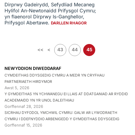
Dirprwy Gadeirydd, Sefydliad Mecaneg
Hylifol An-Newtonaidd Prifysgol Cymru;
yn flaenorol Dirprwy Is-Ganghellor,
Prifysgol Abertawe.
DARLLEN RHAGOR
<<
<
43
44
45
NEWYDDION DIWEDDARAF
CYMDEITHAS DDYSGEDIG CYMRU A MEDR YN CRYFHAU
PARTNERIAETH HIRDYMOR
Awst 5, 2026
Y GYMDEITHAS YN YCHWANEGU EI LLAIS AT DDATGANIAD AR RYDDID
ACADEMAIDD YN YR UNOL DALEITHIAU
Gorffennaf 28, 2026
SICRHAU DYFODOL YMCHWIL CYMRU: GALW AR LYWODRAETH
CYMRU I DDEFNYDDIO ARBENIGEDD Y GYMDEITHAS DDYSGEDIG
Gorffennaf 15, 2026