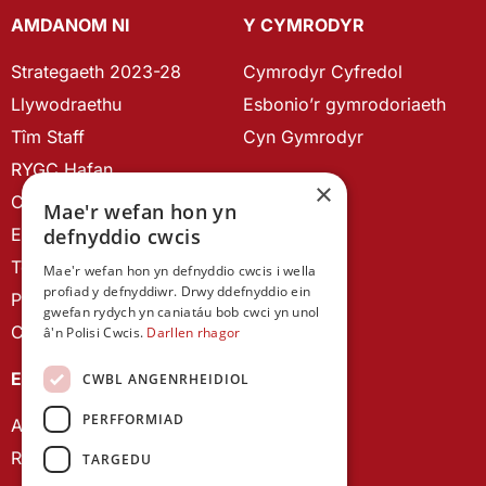
AMDANOM NI
Y CYMRODYR
Strategaeth 2023-28
Cymrodyr Cyfredol
Llywodraethu
Esbonio’r gymrodoriaeth
Tîm Staff
Cyn Gymrodyr
RYGC Hafan
×
Canllawiau brandio
Mae'r wefan hon yn
Ein Hanes
defnyddio cwcis
Telerau ac Amodau
Mae'r wefan hon yn defnyddio cwcis i wella
profiad y defnyddiwr. Drwy ddefnyddio ein
Polisi Preifatrwydd
gwefan rydych yn caniatáu bob cwci yn unol
Cysylltu â ni
â'n Polisi Cwcis.
Darllen rhagor
EIN CYHOEDDIADAU
CWBL ANGENRHEIDIOL
PERFFORMIAD
Astudiaethau Cymreig
Rhwydwaith Ymchwil Gyrfa Cynnar
TARGEDU