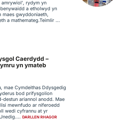
 amrywiol', rydym yn
 benywaidd a etholwyd yn
m maes gwyddoniaeth,
th a mathemateg.Teimlir ...
fysgol Caerdydd –
Cymru yn ymateb
u, mae Cymdeithas Ddysgedig
derus bod prifysgolion
-destun ariannol anodd. Mae
olisi mewnfudo ar niferoedd
ll wedi cyfrannu at yr
Unedig....
DARLLEN RHAGOR