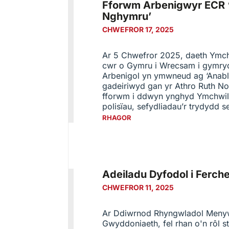
Fforwm Arbenigwyr ECR 
Nghymru’
CHWEFROR 17, 2025
Ar 5 Chwefror 2025, daeth Ymc
cwr o Gymru i Wrecsam i gymr
Arbenigol yn ymwneud ag ‘Anabl
gadeiriwyd gan yr Athro Ruth N
fforwm i ddwyn ynghyd Ymchwilw
polisïau, sefydliadau’r trydydd s
RHAGOR
Adeiladu Dyfodol i Ferc
CHWEFROR 11, 2025
Ar Ddiwrnod Rhyngwladol Men
Gwyddoniaeth, fel rhan o'n rôl st