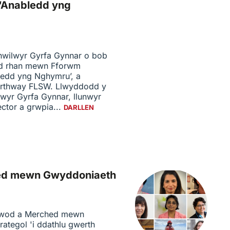
‘Anabledd yng
hwilwyr Gyrfa Gynnar o bob
yd rhan mewn Fforwm
edd yng Nghymru’, a
orthway FLSW. Llwyddodd y
yr Gyrfa Gynnar, llunwyr
ector a grwpia...
DARLLEN
hed mewn Gwyddoniaeth
ywod a Merched mewn
rategol 'i ddathlu gwerth