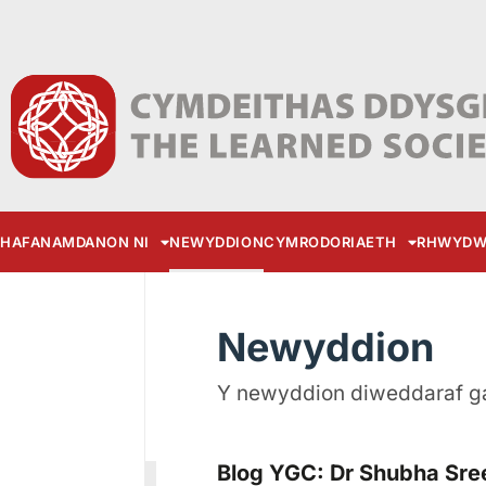
HAFAN
AMDANON NI
NEWYDDION
CYMRODORIAETH
RHWYDW
Newyddion
Y newyddion diweddaraf g
Blog YGC: Dr Shubha Sree