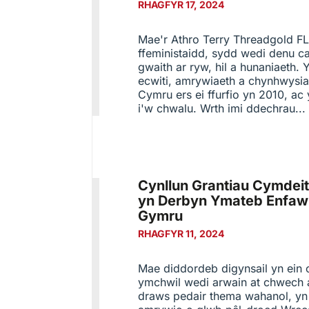
RHAGFYR 17, 2024
Mae'r Athro Terry Threadgold F
ffeministaidd, sydd wedi denu c
gwaith ar ryw, hil a hunaniaeth. 
ecwiti, amrywiaeth a chynhwysi
Cymru ers ei ffurfio yn 2010, ac 
i'w chwalu. Wrth imi ddechrau...
Cynllun Grantiau Cymdei
yn Derbyn Ymateb Enfaw
Gymru
RHAGFYR 11, 2024
Mae diddordeb digynsail yn ein c
ymchwil wedi arwain at chwech a
draws pedair thema wahanol, yn 