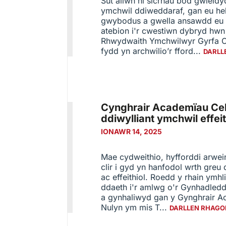
Sut allwn ni sicrhau bod gwleid
ymchwil ddiweddaraf, gan eu he
gwybodus a gwella ansawdd eu g
atebion i'r cwestiwn dybryd hwn
Rhwydwaith Ymchwilwyr Gyrfa Cy
fydd yn archwilio’r fford...
DARLL
Cynghrair Academïau Celt
ddiwylliant ymchwil effeit
IONAWR 14, 2025
Mae cydweithio, hyfforddi arwe
clir i gyd yn hanfodol wrth greu
ac effeithiol. Roedd y rhain ymhl
ddaeth i'r amlwg o'r Gynhadledd
a gynhaliwyd gan y Gynghrair A
Nulyn ym mis T...
DARLLEN RHAGO