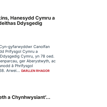
nkins, Hanesydd Cymru a
eithas Ddysgedig
, Cyn-gyfarwyddwr Canolfan
dd Prifysgol Cymru a
Ddysgedig Cymru, yn 78 oed.
enparcau, ger Aberystwyth, ac
nodd â Phrifysgol
68. Arwei...
DARLLEN RHAGOR
iaeth a Chynhwysiant’…