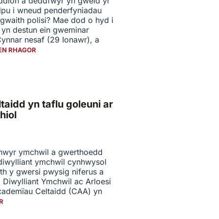
yddion a deddfwyr yn gweld yr
lpu i wneud penderfyniadau
waith polisi? Mae dod o hyd i
 yn destun ein gweminar
nnar nesaf (29 Ionawr), a
EN RHAGOR
aidd yn taflu goleuni ar
hiol
inwyr ymchwil a gwerthoedd
 diwylliant ymchwil cynhwysol
ith y gwersi pwysig niferus a
 Diwylliant Ymchwil ac Arloesi
cademïau Celtaidd (CAA) yn
R