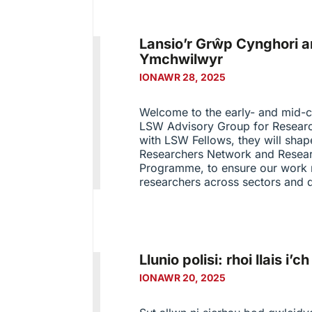
Lansio’r Grŵp Cynghori a
Ymchwilwyr
IONAWR 28, 2025
Welcome to the early- and mid-ca
LSW Advisory Group for Resear
with LSW Fellows, they will shap
Researchers Network and Resea
Programme, to ensure our work 
researchers across sectors and d
Llunio polisi: rhoi llais i
IONAWR 20, 2025