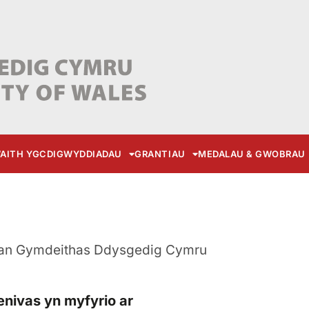
AITH YGC
DIGWYDDIADAU
GRANTIAU
MEDALAU & GWOBRAU
an Gymdeithas Ddysgedig Cymru
nivas yn myfyrio ar