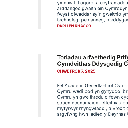
ymchwil rhagorol a chyfraniadau
arddangos gwaith ein Cymrodyr
fwyaf diweddar sy'n gweithio y
technoleg, peirianneg, meddygae
DARLLEN RHAGOR
Toriadau arfaethedig Pri
Cymdeithas Ddysgedig 
CHWEFROR 7, 2025
Fel Academi Genedlaethol Cymr
Cymru wedi bod yn gynyddol bry
Cymru yn gweithredu o fewn cyd
straen economaidd, effeithiau p
myfyrwyr rhyngwladol, a Brexit o
argyfwng hwn ledled y Deyrnas 