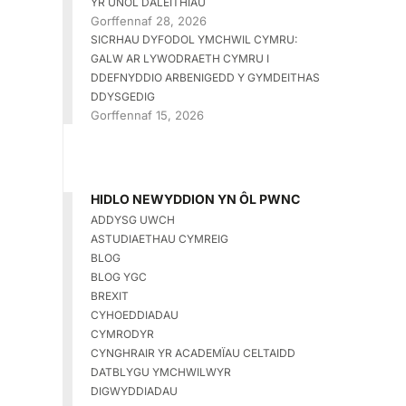
YR UNOL DALEITHIAU
Gorffennaf 28, 2026
SICRHAU DYFODOL YMCHWIL CYMRU:
GALW AR LYWODRAETH CYMRU I
DDEFNYDDIO ARBENIGEDD Y GYMDEITHAS
DDYSGEDIG
Gorffennaf 15, 2026
HIDLO NEWYDDION YN ÔL PWNC
ADDYSG UWCH
ASTUDIAETHAU CYMREIG
BLOG
BLOG YGC
BREXIT
CYHOEDDIADAU
CYMRODYR
CYNGHRAIR YR ACADEMÏAU CELTAIDD
DATBLYGU YMCHWILWYR
DIGWYDDIADAU