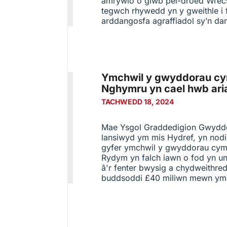
amrywio o glwb pêl-droed Wrecs
tegwch rhywedd yn y gweithle i
arddangosfa agraffiadol sy’n da
Ymchwil y gwyddorau cy
Nghymru yn cael hwb ari
TACHWEDD 18, 2024
Mae Ysgol Graddedigion Gwyddo
lansiwyd ym mis Hydref, yn nod
gyfer ymchwil y gwyddorau cym
Rydym yn falch iawn o fod yn un
â'r fenter bwysig a chydweithr
buddsoddi £40 miliwn mewn ymc