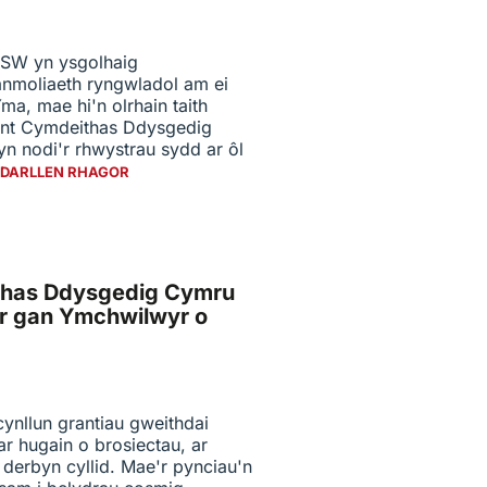
LSW yn ysgolhaig
anmoliaeth ryngwladol am ei
Yma, mae hi'n olrhain taith
ant Cymdeithas Ddysgedig
yn nodi'r rhwystrau sydd ar ôl
DARLLEN RHAGOR
thas Ddysgedig Cymru
r gan Ymchwilwyr o
ynllun grantiau gweithdai
r hugain o brosiectau, ar
derbyn cyllid. Mae'r pynciau'n