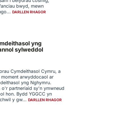
am i belydrau cosmig,
 fanciau bwyd, mewn
ngo...
DARLLEN RHAGOR
mdeithasol yng
annol sylweddol
rau Cymdeithasol Cymru, a
i moment arwyddocaol ar
deithasol yng Nghymru.
 o'r partneriaid sy'n ymwneud
edol hon. Bydd YGGCC yn
hwil y gw...
DARLLEN RHAGOR