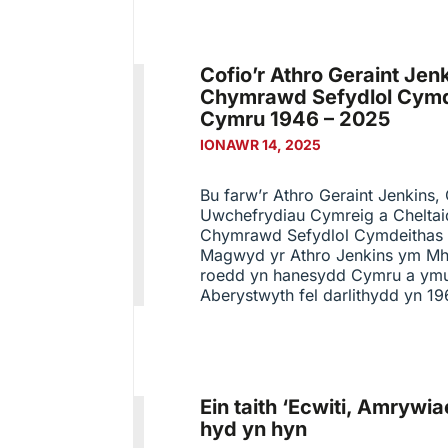
Cofio’r Athro Geraint Je
Chymrawd Sefydlol Cymd
Cymru 1946 – 2025
IONAWR 14, 2025
Bu farw’r Athro Geraint Jenkins
Uwchefrydiau Cymreig a Cheltai
Chymrawd Sefydlol Cymdeithas 
Magwyd yr Athro Jenkins ym Mh
roedd yn hanesydd Cymru a ymu
Aberystwyth fel darlithydd yn 19
Ein taith ‘Ecwiti, Amryw
hyd yn hyn