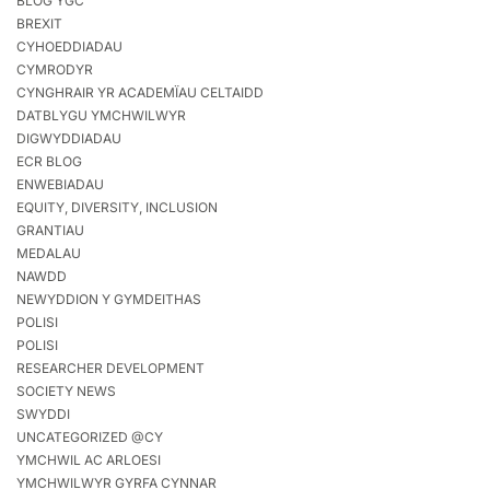
BLOG YGC
BREXIT
CYHOEDDIADAU
CYMRODYR
CYNGHRAIR YR ACADEMÏAU CELTAIDD
DATBLYGU YMCHWILWYR
DIGWYDDIADAU
ECR BLOG
ENWEBIADAU
EQUITY, DIVERSITY, INCLUSION
GRANTIAU
MEDALAU
NAWDD
NEWYDDION Y GYMDEITHAS
POLISI
POLISI
RESEARCHER DEVELOPMENT
SOCIETY NEWS
SWYDDI
UNCATEGORIZED @CY
YMCHWIL AC ARLOESI
YMCHWILWYR GYRFA CYNNAR