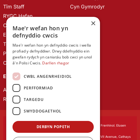
Tîm Staff
Cyn Gymrodyr
RYGC Hafan
×
Canllawiau brandio
Mae'r wefan hon yn
Ein Hanes
defnyddio cwcis
Telerau ac Amodau
Mae'r wefan hon yn defnyddio cwcis i wella
profiad y defnyddiwr. Drwy ddefnyddio ein
Polisi Preifatrwydd
gwefan rydych yn caniatáu bob cwci yn unol
Cysylltu â ni
â'n Polisi Cwcis.
Darllen rhagor
EIN CYHOEDDIADAU
CWBL ANGENRHEIDIOL
PERFFORMIAD
Astudiaethau Cymreig
Rhwydwaith Ymchwil Gyrfa Cynnar
TARGEDU
SWYDDOGAETHOL
Cymdeithas Ddysgedig Cymru
, corfforedig drwy Siarter Frenhinol. Elusen
DERBYN POPETH
Cofrestredig Rhif 1168622.
Swyddfa gofrestredig:
The University Registry, King Edward VII Avenue, Cathays