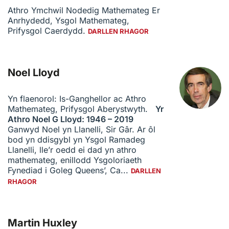
Athro Ymchwil Nodedig Mathemateg Er
Anrhydedd, Ysgol Mathemateg,
Prifysgol Caerdydd.
DARLLEN RHAGOR
Noel Lloyd
Yn flaenorol: Is-Ganghellor ac Athro
Mathemateg, Prifysgol Aberystwyth.
Yr
Athro Noel G Lloyd: 1946 – 2019
Ganwyd Noel yn Llanelli, Sir Gâr. Ar ôl
bod yn ddisgybl yn Ysgol Ramadeg
Llanelli, lle’r oedd ei dad yn athro
mathemateg, enillodd Ysgoloriaeth
Fynediad i Goleg Queens’, Ca...
DARLLEN
RHAGOR
Martin Huxley